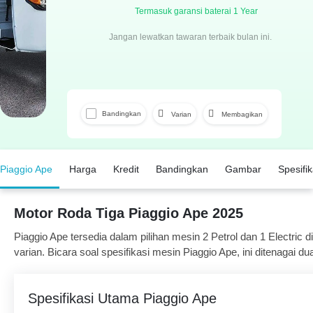
Termasuk garansi baterai 1 Year
Jangan lewatkan tawaran terbaik bulan ini.
Bandingkan
Varian
Membagikan
Facebook
Twitter
Wha
Piaggio Ape
Harga
Kredit
Bandingkan
Gambar
Spesifik
Motor Roda Tiga Piaggio Ape 2025
Piaggio Ape tersedia dalam pilihan mesin 2 Petrol dan 1 Electric d
varian. Bicara soal spesifikasi mesin Piaggio Ape, ini ditenagai du
Electric 230 cc. Ape tersedia dengan transmisi Manual tergantung
Spesifikasi Utama Piaggio Ape