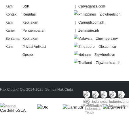
Kami
S&K
Carvaganza.com
Kontak
Regulasi
Zigwheels.ph
Kami
Kebijakan
Carmudi.com.ph
Karier
Pengembalian
Zeninsure.ph
Bersama
Kebijakan
Zigwheels.my
Kami
Privasi Aplikasi
Oto.com.sg
Opsee
Zigwheels.vn
Zigwheels.co.th
Hak Cipta © Oto 2014-2025. Semua Hak Cipta
Dilindungi.