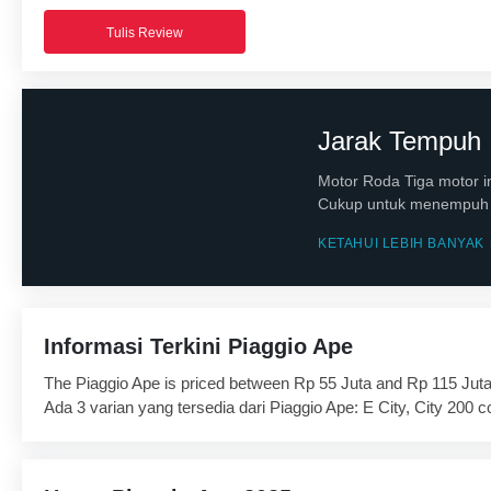
Tulis Review
Jarak Tempuh
Motor Roda Tiga motor i
Cukup untuk menempuh ja
KETAHUI LEBIH BANYAK
Informasi Terkini Piaggio Ape
The Piaggio Ape is priced between Rp 55 Juta and Rp 115 Juta
Ada 3 varian yang tersedia dari Piaggio Ape: E City, City 200 c
Pesaing Piaggio Ape adalah:
Piaggio Ape Cargo
,
Tvs Kargo
,
Se