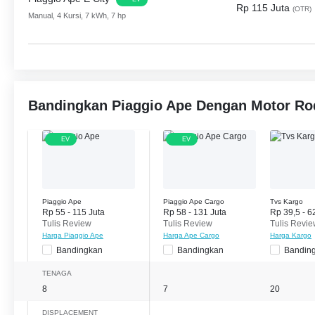
Rp 115 Juta
(OTR)
Manual, 4 Kursi, 7 kWh, 7 hp
Bandingkan Piaggio Ape Dengan Motor Rod
EV
EV
Piaggio Ape
Piaggio Ape Cargo
Tvs Kargo
Rp 55 - 115 Juta
Rp 58 - 131 Juta
Rp 39,5 - 6
Tulis Review
Tulis Review
Tulis Revi
Harga Piaggio Ape
Harga Ape Cargo
Harga Kargo
Bandingkan
Bandingkan
Bandin
TENAGA
8
7
20
DISPLACEMENT