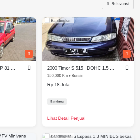
Relevansi
Bandingkan
 S 515 I, pilih dari 7 mobil bekas di Indonesia
2000 Toyota Starlet 1.3 EP 81 SEG POWER STEERING MT SDN
2000 Timor S 515 I DOHC 1.5 MT
150,000 Km
Bensin
Rp 18 Juta
Bandung
Lihat Detail Penjual
Bandingkan