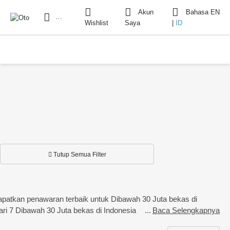
Akun
Bahasa
EN
Cari
Wishlist
Saya
|
ID
Tutup Semua Filter
 Dapatkan penawaran terbaik untuk Dibawah 30 Juta bekas di
h dari 7 Dibawah 30 Juta bekas di Indonesia
Baca Selengkapnya
ga dan kredit yang tersedia serta informasi DP dan cicilan.