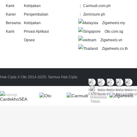
Kami
Kebijakan
Carmudi.com.ph
Karier
Pengembalian
Zeninsure.ph
Bersama
Kebijakan
Zigwheels.my
Kami
Privasi Aplikasi
Oto.com.sg
Opsee
Zigwheels.vn
Zigwheels.co.th
Hak Cipta © Oto 2014-2025. Semua Hak Cipta
Dilindungi.