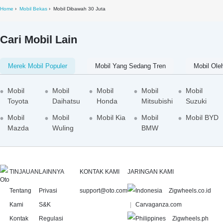
Home
Mobil Bekas
Mobil Dibawah 30 Juta
Cari Mobil Lain
Merek Mobil Populer
Mobil Yang Sedang Tren
Mobil Ole
Mobil
Mobil
Mobil
Mobil
Mobil
Toyota
Daihatsu
Honda
Mitsubishi
Suzuki
Mobil
Mobil
Mobil Kia
Mobil
Mobil BYD
Mazda
Wuling
BMW
TINJAUAN
LAINNYA
KONTAK KAMI
JARINGAN KAMI
Tentang
Privasi
support@oto.com
Zigwheels.co.id
Kami
S&K
Carvaganza.com
Kontak
Regulasi
Zigwheels.ph