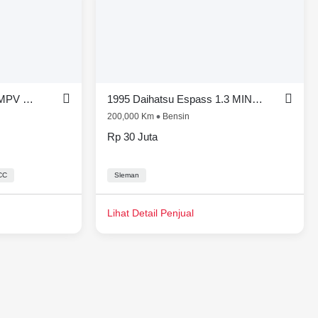
2000 Toyota Kijang 1.5L MPV Minivans
1995 Daihatsu Espass 1.3 MINIBUS
200,000 Km
Bensin
Rp 30 Juta
CC
Sleman
Lihat Detail Penjual