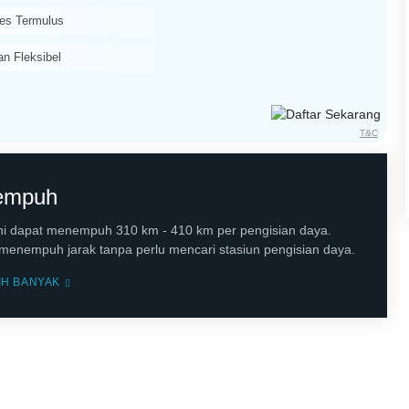
es Termulus
an Fleksibel
T&C
Tempuh
ini dapat menempuh 310 km - 410 km per pengisian daya.
menempuh jarak tanpa perlu mencari stasiun pengisian daya.
IH BANYAK