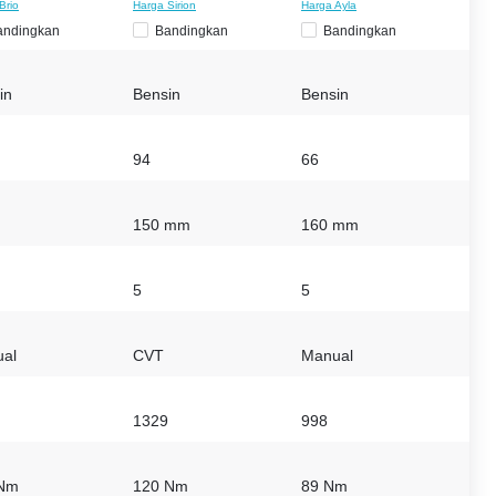
Brio
Harga Sirion
Harga Ayla
andingkan
Bandingkan
Bandingkan
in
Bensin
Bensin
94
66
150 mm
160 mm
5
5
al
CVT
Manual
1329
998
 Nm
120 Nm
89 Nm