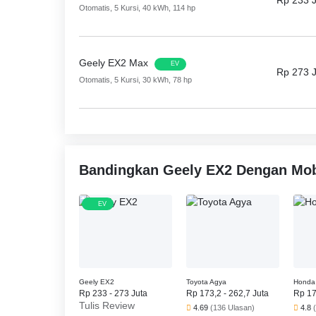
Rp 233 
Otomatis, 5 Kursi, 40 kWh, 114 hp
Depan dengan Penyesuai ketingg, Child Safety Lock
Kamera Belakang, Pelindung Benturan Depan, Pel
Sensing Door Locks.
Geely EX2 Max
EV
Rp 273 
Otomatis, 5 Kursi, 30 kWh, 78 hp
Bandingkan Geely EX2 Dengan Mobi
EV
Geely EX2
Toyota Agya
Honda 
Rp 233 - 273 Juta
Rp 173,2 - 262,7 Juta
Rp 17
Tulis Review
4.69
(136 Ulasan)
4.8