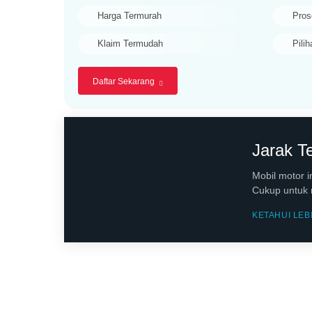
Harga Termurah
Pros
Klaim Termudah
Pilih
Daftar Sekarang
Jarak 
Mobil motor 
Cukup untuk 
KETAHUI LEB