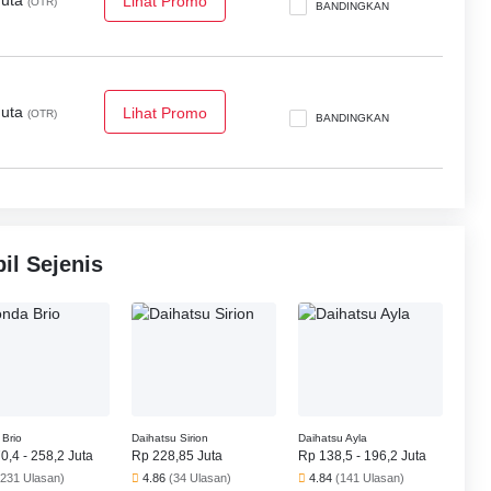
Juta
Lihat Promo
(OTR)
BANDINGKAN
s, Spion Tengah Lipat, Sensor Parkir, Rear Parking Sensors,
indung Benturan Samping, Engine Check Warning dan Speed
Juta
Lihat Promo
(OTR)
BANDINGKAN
l Sejenis
Brio
Daihatsu Sirion
Daihatsu Ayla
0,4 - 258,2 Juta
Rp 228,85 Juta
Rp 138,5 - 196,2 Juta
(231 Ulasan)
4.86
(34 Ulasan)
4.84
(141 Ulasan)