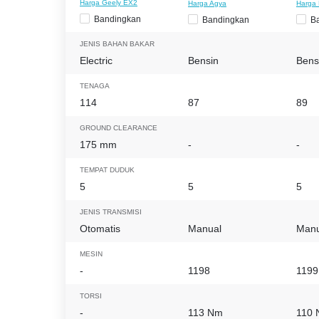
Harga Geely EX2
Harga Agya
Harga 
Bandingkan
Bandingkan
B
JENIS BAHAN BAKAR
Electric
Bensin
Bens
TENAGA
114
87
89
GROUND CLEARANCE
175 mm
-
-
TEMPAT DUDUK
5
5
5
JENIS TRANSMISI
Otomatis
Manual
Manu
MESIN
-
1198
1199
TORSI
-
113 Nm
110