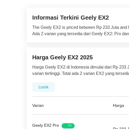
Informasi Terkini Geely EX2
The Geely EX2 is priced between Rp 233 Juta and 
Ada 2 varian yang tersedia dari Geely EX2: Pro da
The feature list of Geely EX2 includes Central Loc
Engine Immobilizer in terms of security.
Harga Geely EX2 2025
Fitur pendukung Kenyamanan & Kemudahan termasuk
Pemanas, Power Outlet, Engine Start Stop Button, 
Harga Geely EX2 di Indonesia dimulai dari Rp 233 J
Cup Holder - belakang, Keyless Entry, Adaptive C
varian tertinggi. Total ada 2 varian EX2 yang terse
Lampu baca, Vanity Mirror dan Lampu Bagasi.
Rp 233 Juta. Simak daftar harga Geely EX2 2025 d
Listrik
Fitur Hiburan & komunikasi termasuk Apple Carpla
AM/FM, Speaker depan, Speaker belakang, Lingkar
Fitur eksterior termasuk Spion Lipat Elektrik, Kaca
Varian
Harga
dan Adjustable Headlights.
Fitur keamanan Model mencakup Anti Lock Braking S
Pengingat Pintu Terbuka, Crash Sensor, Kantong 
Geely EX2 Pro
EV
Airbag Samping Depan, Pengingat Pemakaian Sa