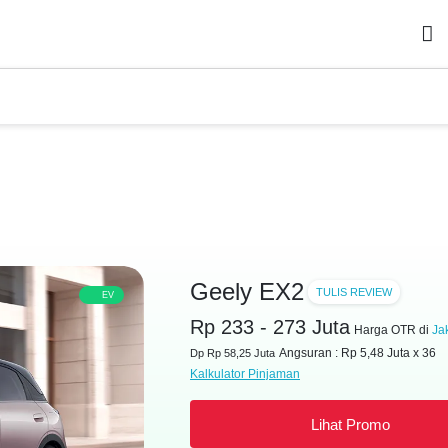
Geely EX2
TULIS REVIEW
EV
Rp 233 - 273 Juta
Harga OTR di
Ja
Angsuran : Rp 5,48 Juta x 36
Dp Rp 58,25 Juta
Kalkulator Pinjaman
Lihat Promo