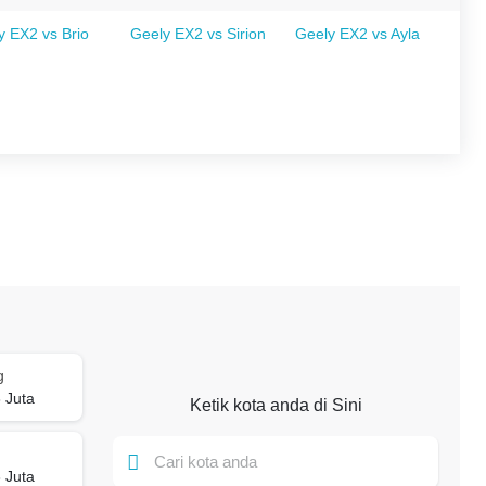
y EX2 vs Brio
Geely EX2 vs Sirion
Geely EX2 vs Ayla
g
 Juta
Ketik kota anda di Sini
 Juta