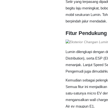
Setir yang terpasang dipad
begitu laju meningkat, bob
mobil seukuran Lumin. Toh
berpindah jalur mendadak.
Fitur Pendukung
Lumin dilengkapi dengan d
Distribution), serta ESP (E
menanjak. Lanjut Speed Se
Pengemudi juga dimudahka
Kemudian sebagai pelengka
Semua fitur ini menjadikan
satu-satunya micro EV den
mengansalkan wall charger r
Air ev maupun E1.