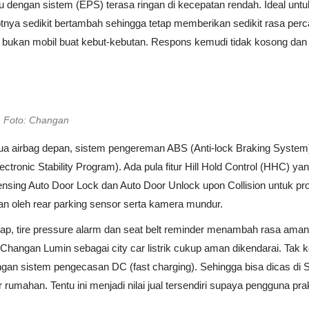
u dengan sistem (EPS) terasa ringan di kecepatan rendah. Ideal untuk
otnya sedikit bertambah sehingga tetap memberikan sedikit rasa perc
 bukan mobil buat kebut-kebutan. Respons kemudi tidak kosong dan 
Foto: Changan
ua airbag depan, sistem pengereman ABS (Anti-lock Braking System
lectronic Stability Program). Ada pula fitur Hill Hold Control (HHC) 
nsing Auto Door Lock dan Auto Door Unlock upon Collision untuk pr
n oleh rear parking sensor serta kamera mundur.
p, tire pressure alarm dan seat belt reminder menambah rasa aman
 Changan Lumin sebagai city car listrik cukup aman dikendarai. Tak 
gan sistem pengecasan DC (fast charging). Sehingga bisa dicas di 
umahan. Tentu ini menjadi nilai jual tersendiri supaya pengguna prakti