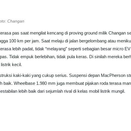
to: Changan
erasa pas saat mengilat kencang di proving ground milik Changan sen
gga 100 km per jam. Saat melaju di jalan bergelombang atau menikun
rasa lebih padat, tidak “melayang” seperti sebagian besar micro EV l
 pas. Tidak empuk berlebihan, tidak pula keras. Di sinilah mereka b
strik kecil.
struksi kaki-kaki yang cukup serius. Suspensi depan MacPherson stru
h baik. Wheelbase 1.980 mm juga membuat pijakan roda terasa man
tabilan lebih baik dari sejumlah rival di kelas mobil listrik mungil.