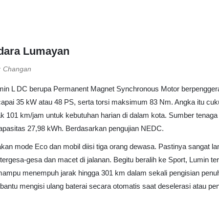
dara Lumayan
: Changan
in L DC berupa Permanent Magnet Synchronous Motor berpenggera
apai 35 kW atau 48 PS, serta torsi maksimum 83 Nm. Angka itu cuk
k 101 km/jam untuk kebutuhan harian di dalam kota. Sumber tenaga b
kapasitas 27,98 kWh. Berdasarkan pengujian NEDC.
n mode Eco dan mobil diisi tiga orang dewasa. Pastinya sangat lam
tergesa-gesa dan macet di jalanan. Begitu beralih ke Sport, Lumin ter
a mampu menempuh jarak hingga 301 km dalam sekali pengisian penuh
antu mengisi ulang baterai secara otomatis saat deselerasi atau p