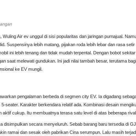
hangan
 Wuling Air ev unggul di sisi popularitas dan jaringan purnajual. Na
id. Suspensinya lebih matang, pijakan roda lebih lebar dan rasa setir 
 mobil ini lebih tenang dan tidak mudah terpental. Dengan bobot sekitar
ringan saat melewati gundukan. Ini jadi nilai tambah besar, terutama b
nsional ke EV mungil.
arkan pengalaman berbeda di segmen city EV. Ia digadang sebagai 
ater. Karakter berkendara relatif ada. Kombinasi desain mengikut
n aktif cukup. Itu membuatnya terasa satu level di atas beberapa riva
sa disimpulkan secara menyeluruh. Sebab barang baru tersedia di 
in ramai dan sesak oleh pabrikan Cina serumpun. Lalu masih terjad