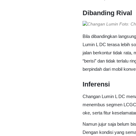
Dibanding Rival
Foto: C
Bila dibandingkan langsung,
Lumin L DC terasa lebih sol
jalan berkontur tidak rata,
“berisi” dan tidak terlalu 
berpindah dari mobil konve
Inferensi
Changan Lumin L DC menaw
menembus segmen LCGC 5-se
oke, serta fitur keselamata
Namun jujur saja belum bi
Dengan kondisi yang semak