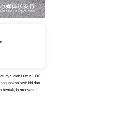
an
satunya ialah Lumin L DC
nggunakan setir kiri dan
ta bentuk, ia menyasar