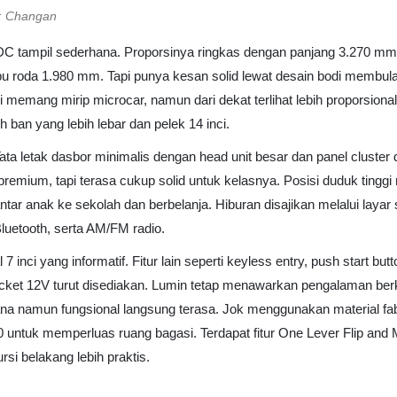
: Changan
C tampil sederhana. Proporsinya ringkas dengan panjang 3.270 mm 
u roda 1.980 mm. Tapi punya kesan solid lewat desain bodi membula
emang mirip microcar, namun dari dekat terlihat lebih proporsional
eh ban yang lebih lebar dan pelek 14 inci.
. Tata letak dasbor minimalis dengan head unit besar dan panel cluster
premium, tapi terasa cukup solid untuk kelasnya. Posisi duduk tinggi m
tar anak ke sekolah dan berbelanja. Hiburan disajikan melalui layar s
luetooth, serta AM/FM radio.
 7 inci yang informatif. Fitur lain seperti keyless entry, push start b
cket 12V turut disediakan. Lumin tetap menawarkan pengalaman ber
na namun fungsional langsung terasa. Jok menggunakan material fab
50 untuk memperluas ruang bagasi. Terdapat fitur One Lever Flip an
i belakang lebih praktis.