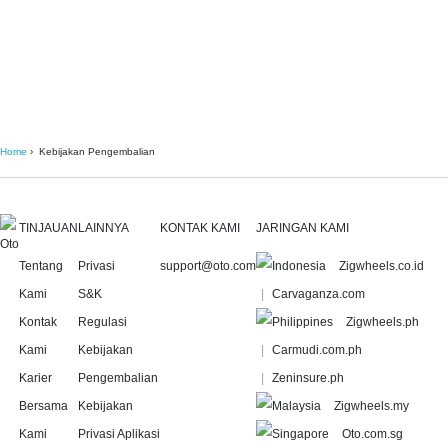
Home
Kebijakan Pengembalian
TINJAUAN
LAINNYA
KONTAK KAMI
JARINGAN KAMI
Tentang
Privasi
support@oto.com
Zigwheels.co.id
Kami
S&K
Carvaganza.com
Kontak
Regulasi
Zigwheels.ph
Kami
Kebijakan
Carmudi.com.ph
Karier
Pengembalian
Zeninsure.ph
Bersama
Kebijakan
Zigwheels.my
Kami
Privasi Aplikasi
Oto.com.sg