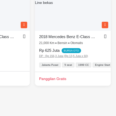
2010 Mercedes Benz C-Class C 250 AMG AT
2018 Mercedes Benz E-Class 300 AMG Line
21,000 Km
Bensin
Otomatis
Rp 625 Juta
BURSA OTO
DP : Rp 156,3 Juta (Rp 13,5 Juta x 60)
Power Outlet
Lingkar kemudi Dengan Tombol Multi Fungsi
Jakarta Pusat
5 seat
1999 CC
Automatic Climate Control
Engine Start Sto
Panggilan Gratis