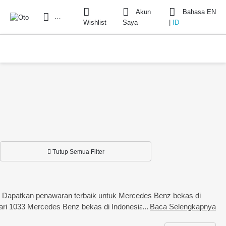
Akun
Bahasa
EN
Cari
Wishlist
Saya
|
ID
Tutup Semua Filter
ta. Dapatkan penawaran terbaik untuk Mercedes Benz bekas di
ih dari 1033 Mercedes Benz bekas di Indonesia
Baca Selengkapnya
 dan kredit yang tersedia serta informasi DP dan cicilan.