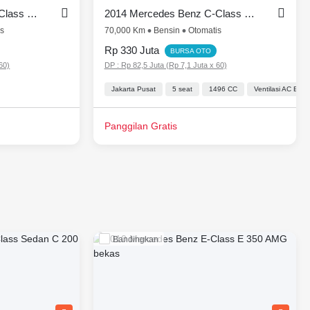
2014 Mercedes Benz C-Class C200
2014 Mercedes Benz C-Class Sedan C 200 Avantgarde Line
is
70,000 Km
Bensin
Otomatis
Rp 330 Juta
BURSA OTO
60)
DP : Rp 82,5 Juta (Rp 7,1 Juta x 60)
Jakarta Pusat
5 seat
1496 CC
Ventilasi AC Bel
Panggilan Gratis
Bandingkan