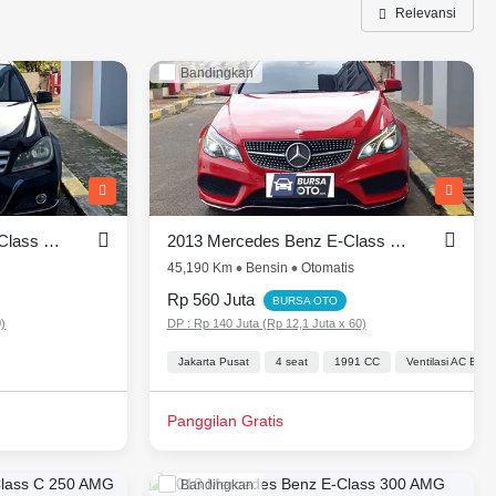
Relevansi
Bandingkan
E-Class, pilih dari 1033 mobil bekas di Indonesia
2013 Mercedes Benz C-Class Sedan C 200 CGI Avantgarde
2013 Mercedes Benz E-Class Coupe E 250 AMG
45,190 Km
Bensin
Otomatis
Rp 560 Juta
BURSA OTO
0)
DP : Rp 140 Juta (Rp 12,1 Juta x 60)
Jakarta Pusat
4 seat
1991 CC
Ventilasi AC Bel
Panggilan Gratis
Bandingkan