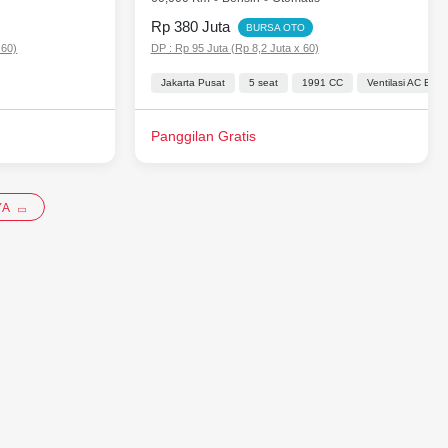
Rp 380 Juta
BURSA OTO
 60)
DP : Rp 95 Juta (Rp 8,2 Juta x 60)
Jakarta Pusat
5 seat
1991 CC
Ventilasi AC Bel
Panggilan Gratis
YA