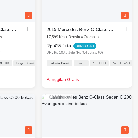
2017 Mercedes Benz E-Class 300 AMG Line
2019 Mercedes Benz C-Class Sedan C 200
is
17,599 Km
Bensin
Otomatis
Rp 435 Juta
BURSA OTO
0)
DP : Rp 108,8 Juta (Rp 9,4 Juta x 60)
999 CC
Power Outlet
Engine Start Stop Button
Lingkar kemudi Dengan Tombol Multi Fungsi
Jakarta Pusat
Lingkar kemudi Dengan Tombol Multi Fungsi
5 seat
1991 CC
Automatic Climate Control
Ventilasi AC Bel
Perin
Panggilan Gratis
Bandingkan