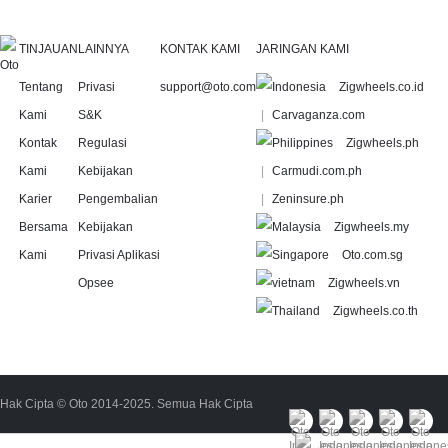
TINJAUAN
LAINNYA
KONTAK KAMI
JARINGAN KAMI
Tentang
Privasi
support@oto.com
Zigwheels.co.id
Kami
S&K
Carvaganza.com
Kontak
Regulasi
Zigwheels.ph
Kami
Kebijakan
Carmudi.com.ph
Karier
Pengembalian
Zeninsure.ph
Bersama
Kebijakan
Zigwheels.my
Kami
Privasi Aplikasi
Oto.com.sg
Opsee
Zigwheels.vn
Zigwheels.co.th
Hak Cipta © Oto 2014-2025. Semua Hak Cipta