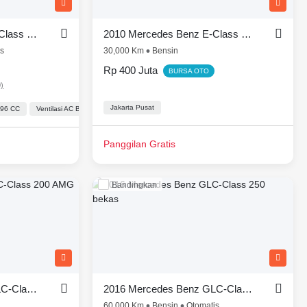
2016 Mercedes Benz C-Class Sedan C 200 Avantgarde Line
2010 Mercedes Benz E-Class E 350 AMG
is
30,000 Km
Bensin
Rp 400 Juta
BURSA OTO
0)
Jakarta Pusat
496 CC
Power Outlet
Ventilasi AC Belakang
Lingkar kemudi Dengan Tombol Multi Fungsi
Engine Start Stop Button
Automatic Climate Control
Power Outlet
Lingkar 
Panggilan Gratis
Bandingkan
2022 Mercedes Benz GLC-Class 200 AMG Night Edition
2016 Mercedes Benz GLC-Class 250
60,000 Km
Bensin
Otomatis