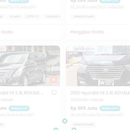
uta
Rp 265 Juta
BURSA OTO
BURSA OTO
 Juta (Rp 15,8 Juta x 60)
DP : Rp 66,3 Juta (Rp 5,7 Juta x 60)
at
16 seat
2755 CC
Ventilasi AC Belakang
Jakarta Pusat
Power Outlet
Lingkar kemud
 Gratis
Panggilan Gratis
an
Bandingkan
2016 Hyundai H1 2.4L ROYALE AT
Bensin
79,000 Km
Bensin
uta
Rp 365 Juta
BURSA OTO
BURSA OTO
Juta (Rp 5,4 Juta x 60)
DP : Rp 91,3 Juta (Rp 7,9 Juta x 60)
at
Jakarta Pusat