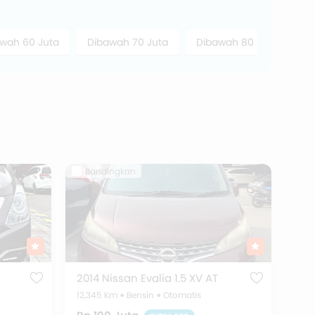
wah 60 Juta
Dibawah 70 Juta
Dibawah 80 Juta
D
Bandingkan
2014 Nissan Evalia 1.5 XV AT
12,345 Km
Bensin
Otomatis