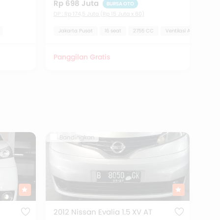
Rp 698 Juta
BURSA OTO
DP : Rp 174,5 Juta (Rp 15 Juta x 60)
Jakarta Pusat
16 seat
2755 CC
Ventilasi AC Belakang
Panggilan Gratis
Bandingkan
2012 Nissan Evalia 1.5 XV AT