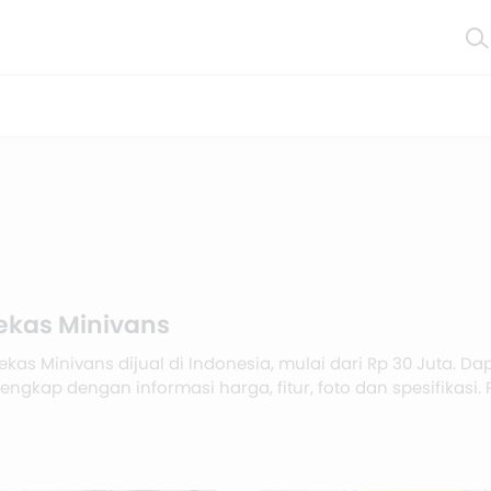
ekas Minivans
ekas Minivans dijual di Indonesia, mulai dari Rp 30 Juta. 
lengkap dengan informasi harga, fitur, foto dan spesifikasi. 
r harga Mobil Bekas Minivans di bawah untuk melihat harga