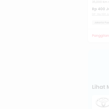
35,000 Km
Rp 400 J
DP : Rp 100 J
Jakarta Pus
Panggilan
Lihat