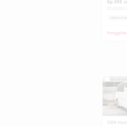
Rp 355 J
DP : Rp 88,8 
Jakarta Pus
Panggilan
Bandingk