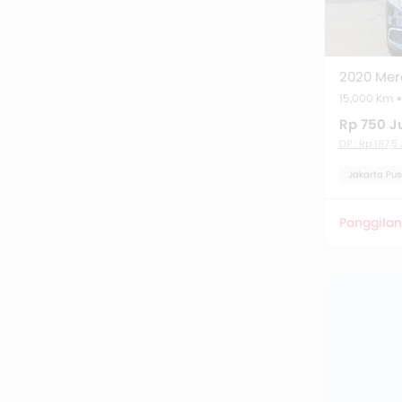
Suzuki AP
Mercedes
Wuling A
15,000 Km
Rp 750 J
Mitsubish
DP : Rp 187,5
Mitsubish
Jakarta Pus
Bekas
Panggilan
Mercedes