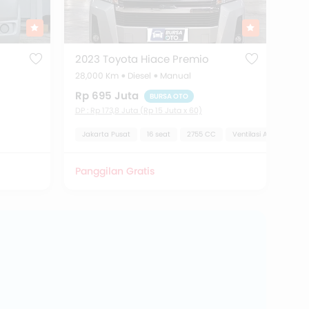
2023 Toyota Hiace Premio
28,000 Km
Diesel
Manual
Rp 695 Juta
BURSA OTO
DP : Rp 173,8 Juta (Rp 15 Juta x 60)
i
Automatic Climate Control
Jakarta Pusat
Anti Lock Braking System
16 seat
2755 CC
Automatic Head Lamp
Ventilasi AC Belakang
Panggilan Gratis