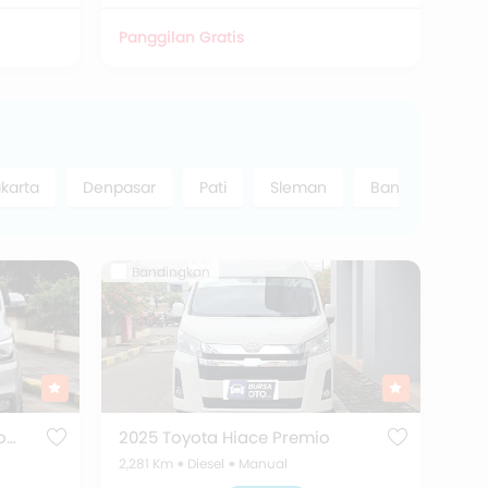
Panggilan Gratis
karta
Denpasar
Pati
Sleman
Bantul
Ba
Bandingkan
2019 Hyundai H1 2.5L CRDi Royale
2025 Toyota Hiace Premio
2,281 Km
Diesel
Manual