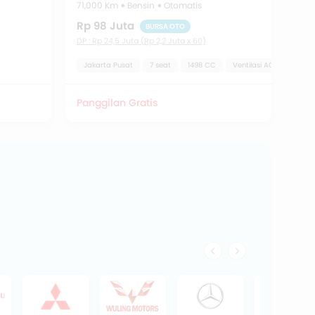
71,000 Km
Bensin
Otomatis
Rp 98 Juta
BURSA OTO
DP : Rp 24,5 Juta (Rp 2,2 Juta x 60)
Jakarta Pusat
7 seat
1498 CC
Ventilasi AC Belakang
Panggilan Gratis