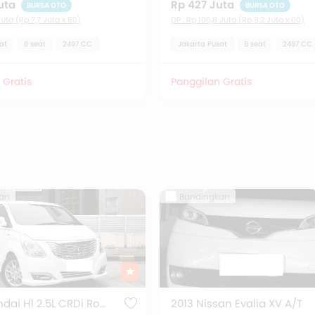
uta
Rp 427 Juta
BURSA OTO
BURSA OTO
Juta (Rp 7,7 Juta x 60)
DP : Rp 106,8 Juta (Rp 9,2 Juta x 60)
at
8 seat
2497 CC
Jakarta Pusat
8 seat
2497 CC
 Gratis
Panggilan Gratis
an
Bandingkan
2016 Hyundai H1 2.5L CRDi Royale
2013 Nissan Evalia XV A/T