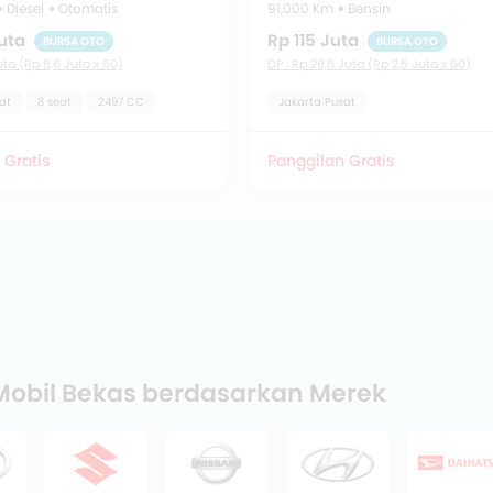
Diesel
Otomatis
91,000 Km
Bensin
uta
Rp 115 Juta
BURSA OTO
BURSA OTO
uta (Rp 8,6 Juta x 60)
DP : Rp 28,8 Juta (Rp 2,5 Juta x 60)
at
8 seat
2497 CC
Jakarta Pusat
 Gratis
Panggilan Gratis
 Mobil Bekas berdasarkan Merek