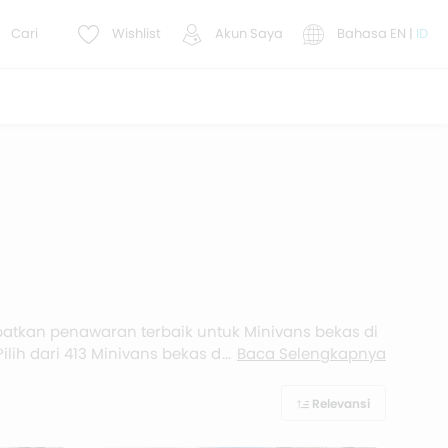
Cari
Wishlist
Akun Saya
Bahasa
EN
|
ID
Dapatkan penawaran terbaik untuk Minivans bekas di
Pilih dari 413 Minivans bekas di Indonesia
Baca Selengkapnya
 dan kredit yang tersedia serta informasi DP dan
Relevansi