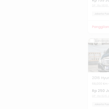
Rp 735 J
DP : Rp 183,8
Jakarta Pus
Panggilan
Bandingk
68,000 Km
Rp 250 J
DP : Rp 62,5 
Jakarta Pus