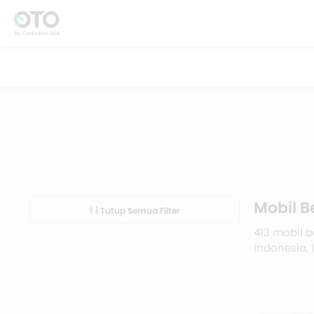
Mobil B
Tutup Semua Filter
413 mobil b
Indonesia, 
Simak dafta
cicilan.