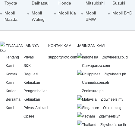
Toyota
Daihatsu
Honda
Mitsubishi
Suzuki
Mobil
Mobil
Mobil Kia
Mobil
Mobil BYD
Mazda
Wuling
BMW
TINJAUAN
LAINNYA
KONTAK KAMI
JARINGAN KAMI
Tentang
Privasi
support@oto.com
Zigwheels.co.id
Kami
S&K
Carvaganza.com
Kontak
Regulasi
Zigwheels.ph
Kami
Kebijakan
Carmudi.com.ph
Karier
Pengembalian
Zeninsure.ph
Bersama
Kebijakan
Zigwheels.my
Kami
Privasi Aplikasi
Oto.com.sg
Opsee
Zigwheels.vn
Zigwheels.co.th