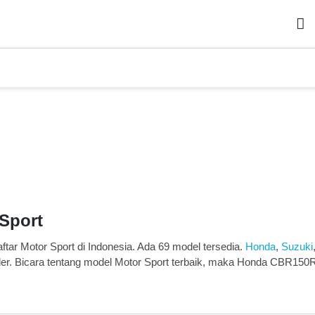
Sport
tar Motor Sport di Indonesia. Ada 69 model tersedia.
Honda
,
Suzuki
uler. Bicara tentang model Motor Sport terbaik, maka Honda CBR1
 Yamaha MT-25 termasuk Sport yang cukup populer di segmennya. H
23,3 Juta. Sedangkan yang banderolnya paling tinggi adalah BMW R 
engkap soal Motor yang Anda inginkan seperti harga di kota Anda, pr