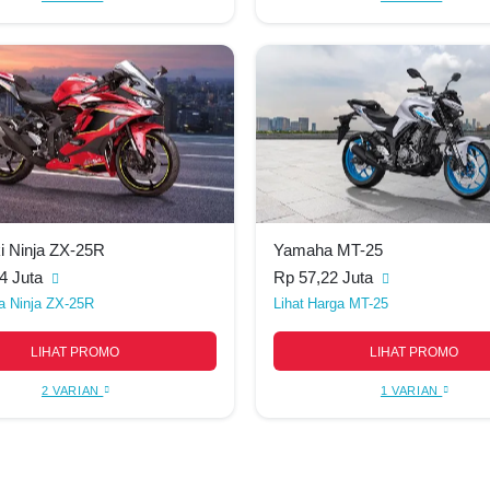
Vixion
Rp 29,28 Juta
ke 200
Rp 52 Juta
 MT-15
Rp 38,52 Juta
 Ninja ZX-25R
Yamaha MT-25
4 Juta
Rp 57,22 Juta
a Ninja ZX-25R
Harga MT-25
LIHAT PROMO
LIHAT PROMO
2 VARIAN
1 VARIAN