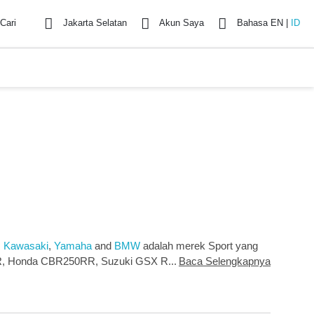
Cari
Jakarta Selatan
Akun Saya
Bahasa
EN
|
ID
,
Kawasaki
,
Yamaha
and
BMW
adalah merek Sport yang
50R, Honda CBR250RR, Suzuki GSX R150, Kawasaki Ninja
Baca Selengkapnya
arga yang paling murah adalah Bajaj Rouser 2025 untuk
1300 GS Adventure 2025 seharga Rp 1,435 Milyar. Untuk
omo, spesifikasi, foto, review hingga konsumsi BBM,