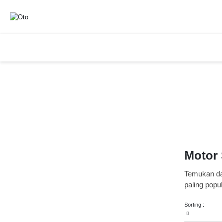
Motor 
Temukan daf
paling pop
ZX-25R and
Sorting :
varian Rp 
informasi l