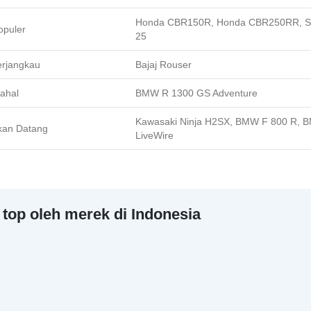
Honda CBR150R, Honda CBR250RR, Su
opuler
25
erjangkau
Bajaj Rouser
ahal
BMW R 1300 GS Adventure
Kawasaki Ninja H2SX, BMW F 800 R, B
kan Datang
LiveWire
 top oleh merek di Indonesia