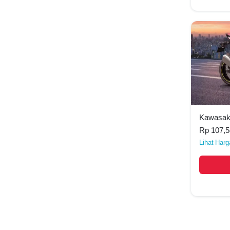
Yamaha 
KTM Du
Yamaha
Kawasaki
Rp 107,5
Harg