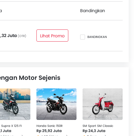
50
,
Honda Sonic 150R
dan
SM Sport SM Classic
.
a
Bandingkan
7,32 Juta
Lihat Promo
(OTR)
BANDINGKAN
ngan Motor Sejenis
Supra X 125 FI
Honda Sonic 150R
SM Sport SM Classic
,1 Juta
Rp 25,92 Juta
Rp 24,3 Juta