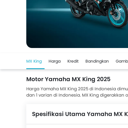
MX King
Harga
Kredit
Bandingkan
Gamb
Motor Yamaha MX King 2025
Harga Yamaha MX King 2025 di Indonesia dimula
dan 1 varian di Indonesia. MX King digerakkan 
Yamaha MX King memiliki tinggi jok 780 mm d
sedangkan di belakang Disc . Lebih dari 42 p
Spesifikasi Utama Yamaha MX K
berdasarkan fitur, jarak tempuh, kenyamanan 
Yamaha MX King adalah Supra GTR 150, Sonic 1