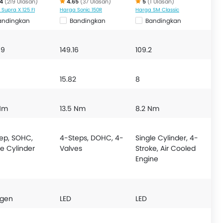
4
(219 Ulasan)
4.65
(37 Ulasan)
5
(1 Ulasan)
Supra X 125 FI
Harga Sonic 150R
Harga SM Classic
andingkan
Bandingkan
Bandingkan
89
149.16
109.2
15.82
8
Nm
13.5 Nm
8.2 Nm
ep, SOHC,
4-Steps, DOHC, 4-
Single Cylinder, 4-
le Cylinder
Valves
Stroke, Air Cooled
Engine
ogen
LED
LED