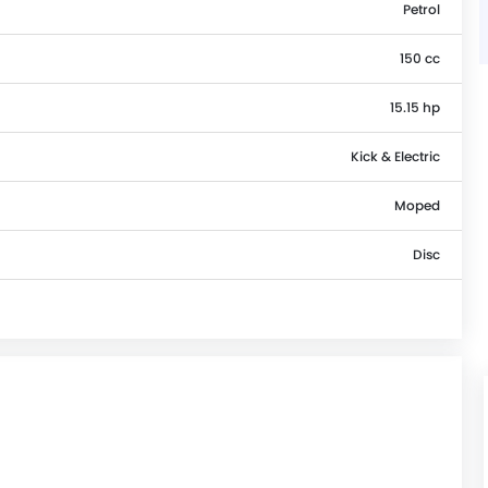
Petrol
150 cc
15.15 hp
Kick & Electric
Moped
Disc