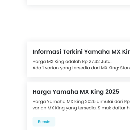
Informasi Terkini Yamaha MX Ki
Harga MX King adalah Rp 27,32 Juta.
Ada 1 varian yang tersedia dari MX King: Sta
MX King ditenagai oleh Pendingin Cairan Fue
Tenaga 15.15 hp pada 8500 rpm dan Torsi 13.
780 mm. Ukuran ban depan adalah (front-tyr
Harga Yamaha MX King 2025
Fitur pendukung sasis, suspensi & rem melip
Suspensi Depan, Disc Rem Depan, Disc Rem B
Harga Yamaha MX King 2025 dimulai dari Rp 2
Belakang Tipe rangka_motor, Dual Straight T
varian MX King yang tersedia. Simak daftar
Fitur di konsol meliputi Digital Panel Instru
dan promo yang tersedia.
Oli, Tidak Layar Display, Digital Speedomete
Bensin
dan Tidak Navigator.