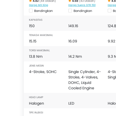
4.82
(44 Ulasan)
4.68
(43 Ulasan)
4.8
Harga MX King
Harga Supra GTR 150
Harga 
Bandingkan
Bandingkan
B
KAPASITAS
150
149.16
124.
TENAGA MAKSIMAL
15.15
16.09
9.92
TORSI MAKSIMAL
13.8 Nm
14.2 Nm
9.3 
JENIS MESIN
4-Stroke, SOHC
Single Cylinder, 4-
4-St
Stroke, 4-Valves,
Sing
DOHC, Liquid
Cooled Engine
HEAD LAMP
Halogen
LED
Hal
TIPE INJEKSI