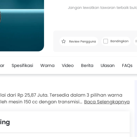
Jangan lewatkan tawaran terbaik bulan
Bandingkan
Review Pengguna
ar
Spesifikasi
Warna
Video
Berita
Ulasan
FAQs
i dari Rp 25,87 Juta. Tersedia dalam 3 pilihan warna
oleh mesin 150 cc dengan transmisi 5-Kecepatan .
Baca Selengkapnya
engan bobot 116 kg . Rem depan menggunakan Disc ,
engguna telah memberikan penilaian untuk MX King
ing
tempat duduk dan kinerja mesin. Pesaing terdekat
50R dan SM Classic.