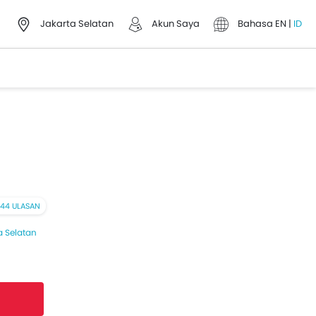
Jakarta Selatan
Akun Saya
Bahasa
EN
|
ID
44 ULASAN
a Selatan