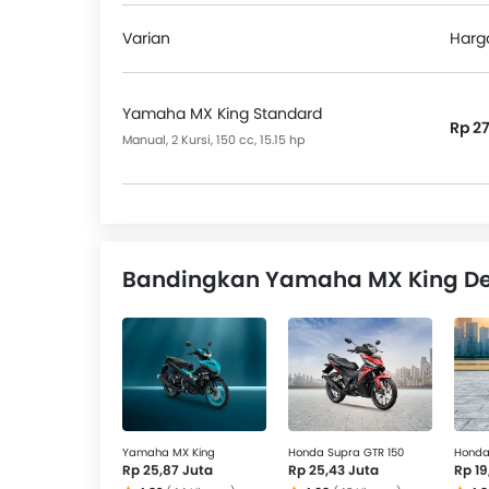
Pesaing MX King adalah:
Honda Supra GTR 1
Varian
Harg
Yamaha MX King Standard
Rp 2
Manual, 2 Kursi, 150 cc, 15.15 hp
Bandingkan Yamaha MX King De
Yamaha MX King
Honda Supra GTR 150
Honda 
Rp 25,87 Juta
Rp 25,43 Juta
Rp 19