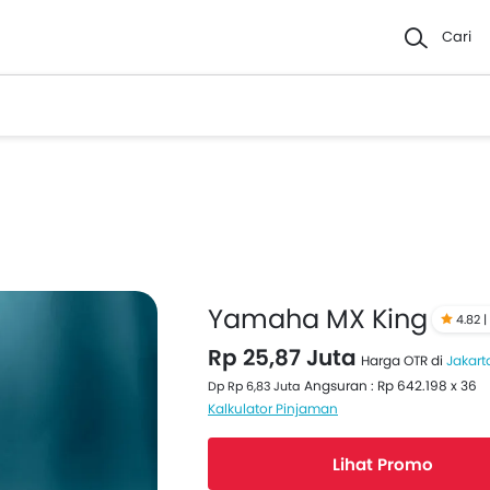
Cari
Yamaha MX King
4.82 |
Rp 25,87 Juta
Harga OTR di
Jakart
Angsuran : Rp 642.198 x 36
Dp Rp 6,83 Juta
Kalkulator Pinjaman
Lihat Promo