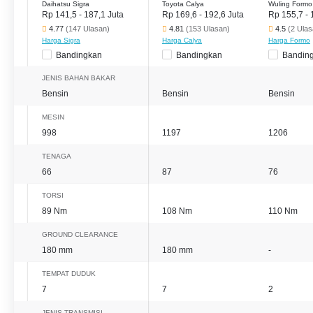
Daihatsu Sigra
Toyota Calya
Wuling Formo
Rp 141,5 - 187,1 Juta
Rp 169,6 - 192,6 Juta
Rp 155,7 - 
4.77
(147 Ulasan)
4.81
(153 Ulasan)
4.5
(2 Ulas
Harga Sigra
Harga Calya
Harga Formo
Bandingkan
Bandingkan
Bandin
JENIS BAHAN BAKAR
Bensin
Bensin
Bensin
MESIN
998
1197
1206
TENAGA
66
87
76
TORSI
89 Nm
108 Nm
110 Nm
GROUND CLEARANCE
180 mm
180 mm
-
TEMPAT DUDUK
7
7
2
JENIS TRANSMISI