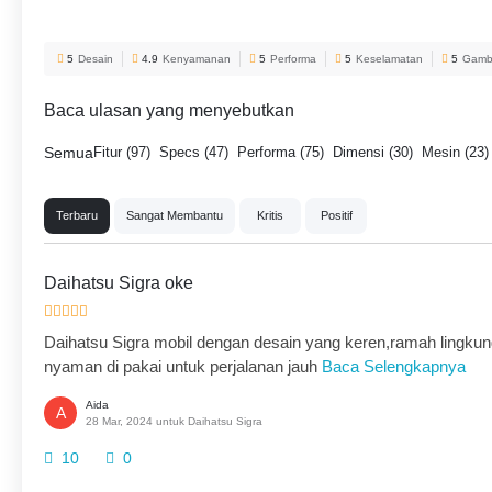
5
Desain
4.9
Kenyamanan
5
Performa
5
Keselamatan
5
Gamba
Baca ulasan yang menyebutkan
Semua
Fitur (97)
Specs (47)
Performa (75)
Dimensi (30)
Mesin (23)
Terbaru
Sangat Membantu
Kritis
Positif
Daihatsu Sigra oke
Daihatsu Sigra mobil dengan desain yang keren,ramah lingkun
nyaman di pakai untuk perjalanan jauh
Baca Selengkapnya
Aida
A
28 Mar, 2024 untuk Daihatsu Sigra
10
0