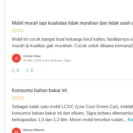
Mobil murah tapi kualiatas tidak murahan dan tidak usah
Mobil ini cocok banget buat keluarga kecil kalian, fasilitasn
murah tp kualitas gak murahan. Cocok untuk dibawa kemana
Annisa Clara
A
16 Mar, 2024 untuk Daihatsu Sigra
0
0
Konsumsi bahan bakar irit
Sebagai salah satu mobil LCGC (Low Cost Green Car), kelebi
konsumsi bahan bakar irit dan efisien. Sigra terbaru dibenam
berkapasitas 1.0 dan 1.2 liter. Mesin mobil tersebut sudah...
Ba
Mickael Rikardo
M