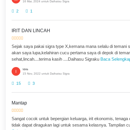
16 Mar, 2024 untuk Daihatsu Sigra
2
1
IRIT DAN LINCAH
Sejak saya pakai sigra type X,kemana mana selalu di temani si
akan saya lupa,kelahiran cucu pertama saya di depok di temani
sehat,lincah....terima kasih ....Daihasu Sigraku
Baca Selengka
Idris
I
15 Nov, 2022 untuk Daihatsu Sigra
15
3
Mantap
Sangat cocok untuk bepergian keluarga, irit ekonomis, tenag
tidak dapat diragukan lagi untuk sesama kelasnya. Tampilan cu