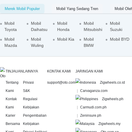
Merek Mobil Populer
Mobil Yang Sedang Tren
Mobil Ole
Mobil
Mobil
Mobil
Mobil
Mobil
Toyota
Daihatsu
Honda
Mitsubishi
Suzuki
Mobil
Mobil
Mobil Kia
Mobil
Mobil BYD
Mazda
Wuling
BMW
TINJAUAN
LAINNYA
KONTAK KAMI
JARINGAN KAMI
Tentang
Privasi
support@oto.com
Zigwheels.co.id
Kami
S&K
Carvaganza.com
Kontak
Regulasi
Zigwheels.ph
Kami
Kebijakan
Carmudi.com.ph
Karier
Pengembalian
Zeninsure.ph
Bersama
Kebijakan
Zigwheels.my