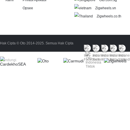
Kami
Privasi Aplikasi
Oto.com.sg
Opsee
Zigwheels.vn
Zigwheels.co.th
Hak Cipta © Oto 2014-2025. Semua Hak Cipta
Dilindungi.