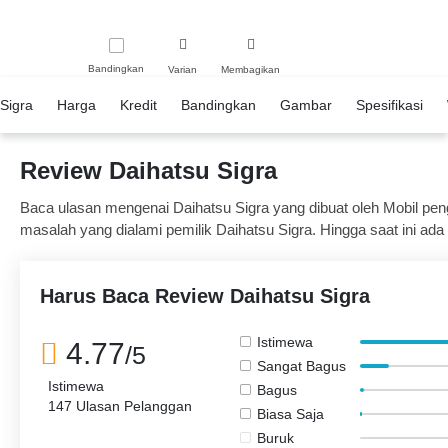
Bandingkan
Varian
Membagikan
Sigra
Harga
Kredit
Bandingkan
Gambar
Spesifikasi
Review Daihatsu Sigra
Baca ulasan mengenai Daihatsu Sigra yang dibuat oleh Mobil pengg
masalah yang dialami pemilik Daihatsu Sigra. Hingga saat ini ada 
terdiri dari 142 pemilik merasa puas 2 mengatakan sebaliknya dan
Harus Baca Review Daihatsu Sigra
Istimewa
4.77
/5
Sangat Bagus
Istimewa
Bagus
147 Ulasan Pelanggan
Biasa Saja
Buruk