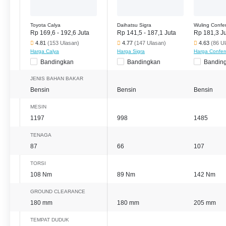
Toyota Calya
Daihatsu Sigra
Wuling Confe
Rp 169,6 - 192,6 Juta
Rp 141,5 - 187,1 Juta
Rp 181,3 J
4.81
(153 Ulasan)
4.77
(147 Ulasan)
4.63
(86 U
Harga Calya
Harga Sigra
Harga Confer
Bandingkan
Bandingkan
Bandin
JENIS BAHAN BAKAR
Bensin
Bensin
Bensin
MESIN
1197
998
1485
TENAGA
87
66
107
TORSI
108 Nm
89 Nm
142 Nm
GROUND CLEARANCE
180 mm
180 mm
205 mm
TEMPAT DUDUK