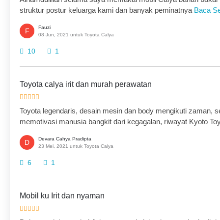
struktur postur keluarga kami dan banyak peminatnya
Baca S
Fauzi
F
08 Jun, 2021 untuk Toyota Calya
10
1
Toyota calya irit dan murah perawatan
Toyota legendaris, desain mesin dan body mengikuti zaman, se
memotivasi manusia bangkit dari kegagalan, riwayat Kyoto To
Devara Cahya Pradipta
D
23 Mei, 2021 untuk Toyota Calya
6
1
Mobil ku Irit dan nyaman