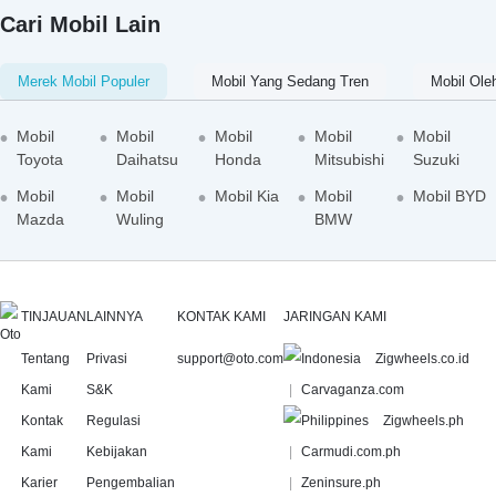
Cari Mobil Lain
Merek Mobil Populer
Mobil Yang Sedang Tren
Mobil Ole
Mobil
Mobil
Mobil
Mobil
Mobil
Toyota
Daihatsu
Honda
Mitsubishi
Suzuki
Mobil
Mobil
Mobil Kia
Mobil
Mobil BYD
Mazda
Wuling
BMW
TINJAUAN
LAINNYA
KONTAK KAMI
JARINGAN KAMI
Tentang
Privasi
support@oto.com
Zigwheels.co.id
Kami
S&K
Carvaganza.com
Kontak
Regulasi
Zigwheels.ph
Kami
Kebijakan
Carmudi.com.ph
Karier
Pengembalian
Zeninsure.ph