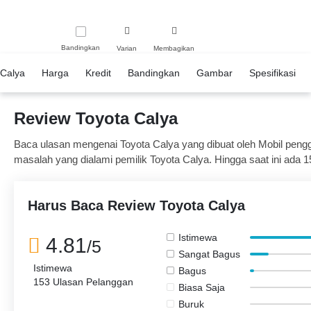
Bandingkan
Varian
Membagikan
Calya
Harga
Kredit
Bandingkan
Gambar
Spesifikasi
Review Toyota Calya
Baca ulasan mengenai Toyota Calya yang dibuat oleh Mobil penggun
masalah yang dialami pemilik Toyota Calya. Hingga saat ini ada 15
dari 149 pemilik merasa puas dan 4 orang merasa Mobil ini biasa 
Harus Baca Review Toyota Calya
Istimewa
4.81
/5
Sangat Bagus
Istimewa
Bagus
153 Ulasan Pelanggan
Biasa Saja
Buruk