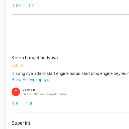
23
3
Keren banget bodynya
Kurang nya ada di start engine harus start stop engine keyles
Baca Selengkapnya
Gading tri
G
26 Apr, 2022 untuk Toyota Calya
9
6
Super irit