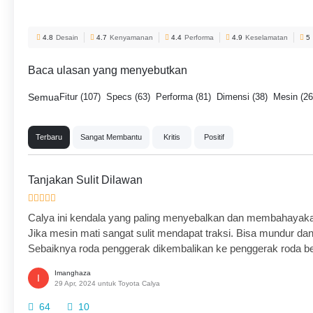
4.8
Desain
4.7
Kenyamanan
4.4
Performa
4.9
Keselamatan
5
Baca ulasan yang menyebutkan
Semua
Fitur (107)
Specs (63)
Performa (81)
Dimensi (38)
Mesin (26
Terbaru
Sangat Membantu
Kritis
Positif
Tanjakan Sulit Dilawan
Calya ini kendala yang paling menyebalkan dan membahayakan a
Jika mesin mati sangat sulit mendapat traksi. Bisa mundur 
Sebaiknya roda penggerak dikembalikan ke penggerak roda b
Imanghaza
I
29 Apr, 2024 untuk Toyota Calya
64
10