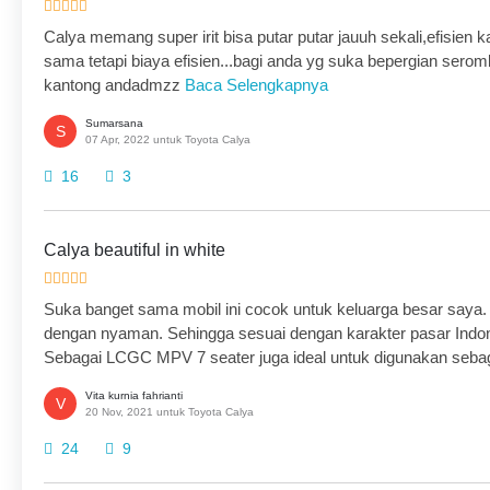
Calya memang super irit bisa putar putar jauuh sekali,efisien
sama tetapi biaya efisien...bagi anda yg suka bepergian sero
kantong andadmzz
Baca Selengkapnya
Sumarsana
S
07 Apr, 2022 untuk Toyota Calya
16
3
Calya beautiful in white
Suka banget sama mobil ini cocok untuk keluarga besar s
dengan nyaman. Sehingga sesuai dengan karakter pasar Indo
Sebagai LCGC MPV 7 seater juga ideal untuk digunakan sebaga
Vita kurnia fahrianti
V
20 Nov, 2021 untuk Toyota Calya
24
9