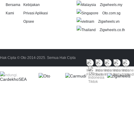
Bersama
Kebijakan
Zigwheels.my
Kami
Privasi Aplikasi
Oto.com.sg
Opsee
Zigwheels.vn
Zigwheels.co.th
Hak Cipta © Oto 2014-2025. Semua Hak Cipta
Dilindungi.