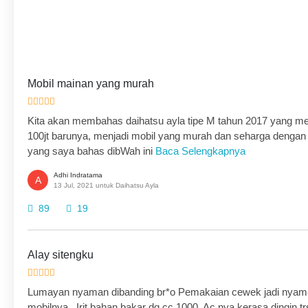
Mobil mainan yang murah
Kita akan membahas daihatsu ayla tipe M tahun 2017 yang menja
100jt barunya, menjadi mobil yang murah dan seharga dengan
yang saya bahas dibWah ini
Baca Selengkapnya
Adhi Indratama
A
13 Jul, 2021 untuk Daihatsu Ayla
89
19
Alay sitengku
Lumayan nyaman dibanding br*o Pemakaian cewek jadi nyaman2
mobilnya.. Irit bahan bakar dg cc 1000. Ac nya kerasa dingin tr