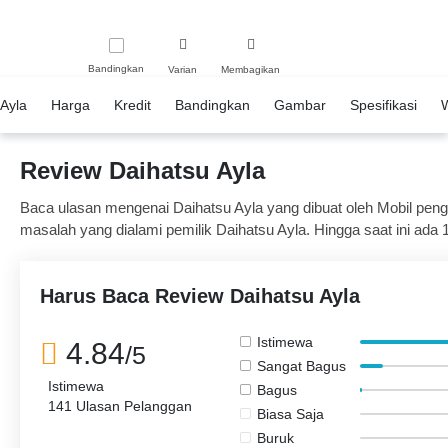
Bandingkan
Varian
Membagikan
Ayla
Harga
Kredit
Bandingkan
Gambar
Spesifikasi
Review Daihatsu Ayla
Baca ulasan mengenai Daihatsu Ayla yang dibuat oleh Mobil penggu
masalah yang dialami pemilik Daihatsu Ayla. Hingga saat ini ada 1
dari 139 pemilik merasa puas dan 2 orang merasa Mobil ini biasa 
Harus Baca Review Daihatsu Ayla
Istimewa
4.84
/5
Sangat Bagus
Istimewa
Bagus
141 Ulasan Pelanggan
Biasa Saja
Buruk