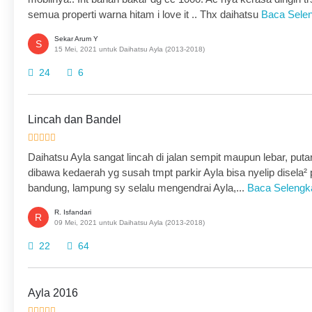
semua properti warna hitam i love it .. Thx daihatsu
Baca Sele
Sekar Arum Y
S
15 Mei, 2021 untuk Daihatsu Ayla (2013-2018)
24
6
Lincah dan Bandel
Daihatsu Ayla sangat lincah di jalan sempit maupun lebar, putar
dibawa kedaerah yg susah tmpt parkir Ayla bisa nyelip disela² 
bandung, lampung sy selalu mengendrai Ayla,...
Baca Selengk
R. Isfandari
R
09 Mei, 2021 untuk Daihatsu Ayla (2013-2018)
22
64
Ayla 2016