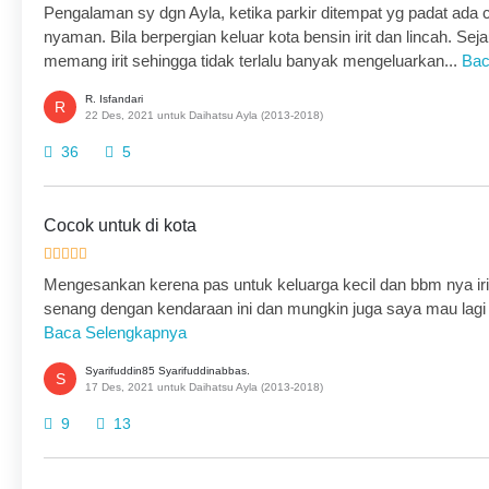
Pengalaman sy dgn Ayla, ketika parkir ditempat yg padat ada ce
nyaman. Bila berpergian keluar kota bensin irit dan lincah. Se
memang irit sehingga tidak terlalu banyak mengeluarkan...
Bac
R. Isfandari
R
22 Des, 2021 untuk Daihatsu Ayla (2013-2018)
36
5
Cocok untuk di kota
Mengesankan kerena pas untuk keluarga kecil dan bbm nya irit
senang dengan kendaraan ini dan mungkin juga saya mau lagi mo
Baca Selengkapnya
Syarifuddin85 Syarifuddinabbas.
S
17 Des, 2021 untuk Daihatsu Ayla (2013-2018)
9
13