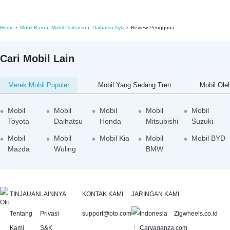
Home
Mobil Baru
Mobil Daihatsu
Daihatsu Ayla
Review Pengguna
Cari Mobil Lain
Merek Mobil Populer
Mobil Yang Sedang Tren
Mobil Ole
Mobil
Mobil
Mobil
Mobil
Mobil
Toyota
Daihatsu
Honda
Mitsubishi
Suzuki
Mobil
Mobil
Mobil Kia
Mobil
Mobil BYD
Mazda
Wuling
BMW
TINJAUAN
LAINNYA
KONTAK KAMI
JARINGAN KAMI
Tentang
Privasi
support@oto.com
Zigwheels.co.id
Kami
S&K
Carvaganza.com