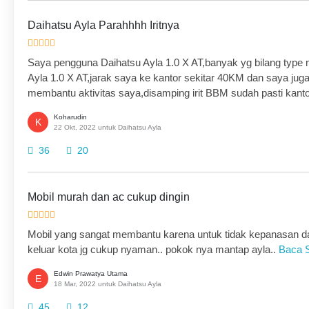
Daihatsu Ayla Parahhhh Iritnya
Saya pengguna Daihatsu Ayla 1.0 X AT,banyak yg bilang type ma
Ayla 1.0 X AT,jarak saya ke kantor sekitar 40KM dan saya juga
membantu aktivitas saya,disamping irit BBM sudah pasti kanto
Koharudin
K
22 Okt, 2022 untuk Daihatsu Ayla
36
20
Mobil murah dan ac cukup dingin
Mobil yang sangat membantu karena untuk tidak kepanasan dan k
keluar kota jg cukup nyaman.. pokok nya mantap ayla..
Baca 
Edwin Prawatya Utama
E
18 Mar, 2022 untuk Daihatsu Ayla
45
12