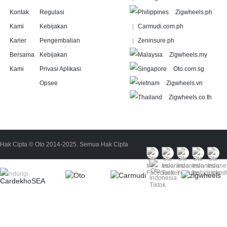
Kontak
Regulasi
Zigwheels.ph
Kami
Kebijakan
Carmudi.com.ph
Karier
Pengembalian
Zeninsure.ph
Bersama
Kebijakan
Zigwheels.my
Kami
Privasi Aplikasi
Oto.com.sg
Opsee
Zigwheels.vn
Zigwheels.co.th
Hak Cipta © Oto 2014-2025. Semua Hak Cipta
Dilindungi.