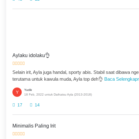
Aylaku idolaku👌
Selain irit, Ayla juga handal, sporty abis. Stabil saat dibawa n
terutama untuk kawula muda, Ayla top deh👌
Baca Selengkap
Yudik
Y
18 Feb, 2022 untuk Daihatsu Ayla (2013-2018)
17
14
Minimalis Paling Irit