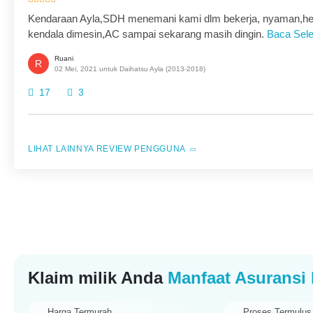
Kendaraan Ayla,SDH menemani kami dlm bekerja, nyaman,he
kendala dimesin,AC sampai sekarang masih dingin.
Baca Sel
Ruani
R
02 Mei, 2021 untuk Daihatsu Ayla (2013-2018)
17
3
REVIEW PENGGUNA
Klaim milik Anda
Manfaat Asuransi 
Harga Termurah
Proses Termulus