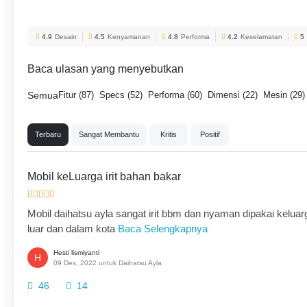
4.9
Desain
4.5
Kenyamanan
4.8
Performa
4.2
Keselamatan
5
Baca ulasan yang menyebutkan
Semua
Fitur (87)
Specs (52)
Performa (60)
Dimensi (22)
Mesin (29)
Terbaru
Sangat Membantu
Kritis
Positif
Mobil keLuarga irit bahan bakar
Mobil daihatsu ayla sangat irit bbm dan nyaman dipakai keluarg
luar dan dalam kota
Baca Selengkapnya
Hesti lismiyanti
H
09 Des, 2022 untuk Daihatsu Ayla
46
14