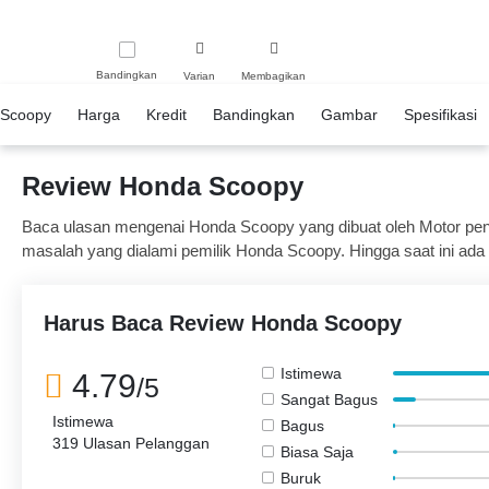
Bandingkan
Varian
Membagikan
Scoopy
Harga
Kredit
Bandingkan
Gambar
Spesifikasi
Review Honda Scoopy
Baca ulasan mengenai Honda Scoopy yang dibuat oleh Motor pengg
masalah yang dialami pemilik Honda Scoopy. Hingga saat ini ada 
terdiri dari 308 pemilik merasa puas 8 mengatakan sebaliknya dan
Harus Baca Review Honda Scoopy
Istimewa
4.79
/5
Sangat Bagus
Istimewa
Bagus
319 Ulasan Pelanggan
Biasa Saja
Buruk