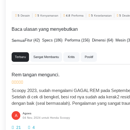
5
Desain
5
Kenyamanan
4.8
Performa
5
Keselamatan
5
Deale
Baca ulasan yang menyebutkan
Semua
Fitur (42)
Specs (186)
Performa (156)
Dimensi (64)
Mesin (3
Terbaru
Sangat Membantu
Kritis
Positif
Rem tangan mengunci.
Scoopy 2023, sudah mengalami GAGAL REM pada September 2
Setelah di cek di bengkel, besi rod nya sudah ada kerak2 resid
dengan baik (seal bermasalah). Pengalaman yang sangat trau
Agoes
A
04 Nov, 2024 untuk Honda Scoopy
21
4