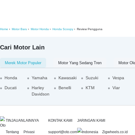
Home
Motor Baru
Motor Honda
Honda Scoopy
Review Pengguna
Cari Motor Lain
Merek Motor Populer
Motor Yang Sedang Tren
Motor Ol
Honda
Yamaha
Kawasaki
Suzuki
Vespa
Ducati
Harley
Benelli
KTM
Viar
Davidson
TINJAUAN
LAINNYA
KONTAK KAMI
JARINGAN KAMI
Tentang
Privasi
support@oto.com
Zigwheels.co.id