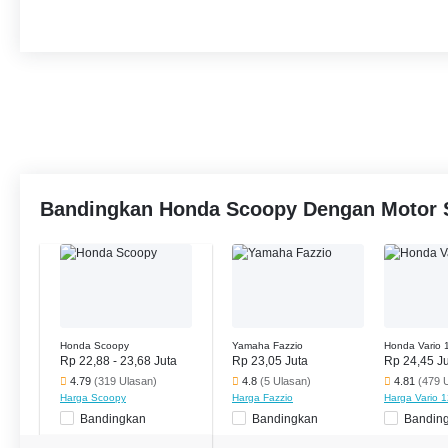
Bandingkan Honda Scoopy Dengan Motor 
Honda Scoopy
Yamaha Fazzio
Honda Vario 
Rp 22,88 - 23,68 Juta
Rp 23,05 Juta
Rp 24,45 J
4.79
(319 Ulasan)
4.8
(5 Ulasan)
4.81
(479 
Harga Scoopy
Harga Fazzio
Harga Vario 
Bandingkan
Bandingkan
Bandin