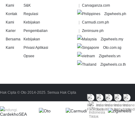
Kami
S&K
Carvaganza.com
Kontak
Regulasi
Zigwheels.ph
Kami
Kebijakan
Carmudi.com.ph
Karier
Pengembalian
Zeninsure.ph
Bersama
Kebijakan
Zigwheels.my
Kami
Privasi Aplikasi
Oto.com.sg
Opsee
Zigwheels.vn
Zigwheels.co.th
Hak Cipta © Oto 2014-2025. Semua Hak Cipta
Dilindungi.