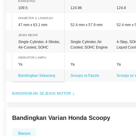
KAPASITAS
109.5
124.86
124.8
DIAMETER X LANGKAH
47 mm x 63.1 mm
52.4 mm x 57.9 mm
52.4 mm x 
JENIS MESIN
Single Cylinder, 4-Stroke,
Single Cylinder, Air
4-Step, SO
Air-Cooled, SOHC
Cooled, SOHC Engine
Liquid Cool
INDIKATOR LAMPU
Ya
Ya
Ya
Bandingkan Sekarang
Scoopy vs Fazzio
Scoopy vs 
BANDINGKAN SEJENIS MOTOR
Bandingkan Varian Honda Scoopy
Bensin