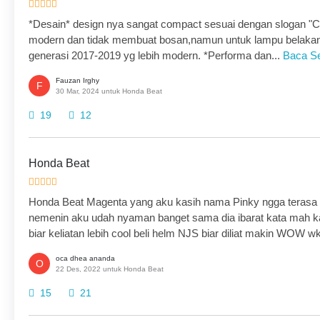
*Desain* design nya sangat compact sesuai dengan slogan "C
modern dan tidak membuat bosan,namun untuk lampu belakang
generasi 2017-2019 yg lebih modern. *Performa dan...
Baca S
Fauzan Irghy
F
30 Mar, 2024 untuk Honda Beat
19
12
Honda Beat
Honda Beat Magenta yang aku kasih nama Pinky ngga terasa s
nemenin aku udah nyaman banget sama dia ibarat kata mah ka
biar keliatan lebih cool beli helm NJS biar diliat makin WOW w
oca dhea ananda
O
22 Des, 2022 untuk Honda Beat
15
21