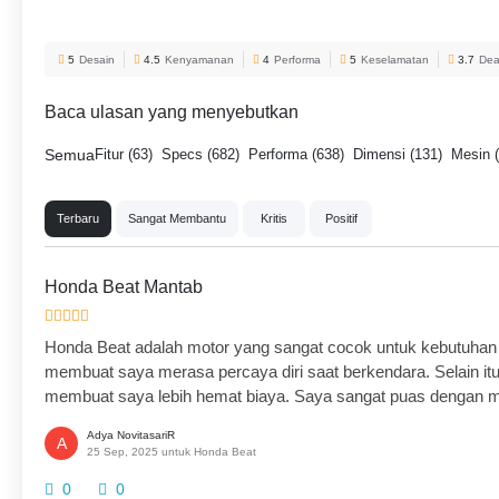
5
Desain
4.5
Kenyamanan
4
Performa
5
Keselamatan
3.7
Dea
Baca ulasan yang menyebutkan
Semua
Fitur (63)
Specs (682)
Performa (638)
Dimensi (131)
Mesin 
Terbaru
Sangat Membantu
Kritis
Positif
Honda Beat Mantab
Honda Beat adalah motor yang sangat cocok untuk kebutuhan 
membuat saya merasa percaya diri saat berkendara. Selain itu
membuat saya lebih hemat biaya. Saya sangat puas dengan mo
Adya NovitasariR
A
25 Sep, 2025 untuk Honda Beat
0
0