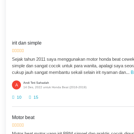
irit dan simple
Sejak tahun 2011 saya menggunakan motor honda beat cewek, 
simple dan sangat cocok untuk para wanita, apalagi saya seor
cukup jauh sangat membantu sekali selain irit nyaman dan...
B
Andi Teti Sahadah
A
14 Des, 2022 untuk Honda Beat (2016-2019)
10
15
Motor beat
Motor beat motor yang irit BBM simpel dan praktis cocok dig