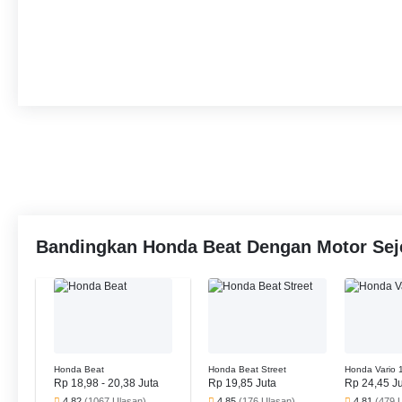
Bandingkan Honda Beat Dengan Motor Sej
Honda Beat
Honda Beat Street
Honda Vario 
Rp 18,98 - 20,38 Juta
Rp 19,85 Juta
Rp 24,45 J
4.82
(1067 Ulasan)
4.85
(176 Ulasan)
4.81
(479 