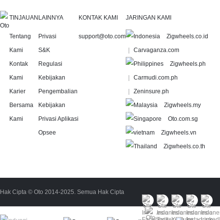
TINJAUAN
LAINNYA
KONTAK KAMI
JARINGAN KAMI
Tentang
Privasi
support@oto.com
Zigwheels.co.id
Kami
S&K
Carvaganza.com
Kontak
Regulasi
Zigwheels.ph
Kami
Kebijakan
Carmudi.com.ph
Karier
Pengembalian
Zeninsure.ph
Bersama
Kebijakan
Zigwheels.my
Kami
Privasi Aplikasi
Oto.com.sg
Opsee
Zigwheels.vn
Zigwheels.co.th
Hak Cipta © Oto 2014-2025. Semua Hak Cipta