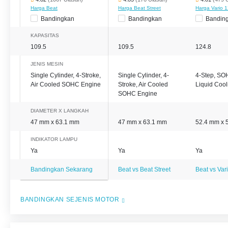
Harga Beat
Harga Beat Street
Harga Vario 
Bandingkan
Bandingkan
Bandin
KAPASITAS
109.5
109.5
124.8
JENIS MESIN
Single Cylinder, 4-Stroke,
Single Cylinder, 4-
4-Step, SO
Air Cooled SOHC Engine
Stroke, Air Cooled
Liquid Cool
SOHC Engine
DIAMETER X LANGKAH
47 mm x 63.1 mm
47 mm x 63.1 mm
52.4 mm x 
INDIKATOR LAMPU
Ya
Ya
Ya
Bandingkan Sekarang
Beat vs Beat Street
Beat vs Var
BANDINGKAN SEJENIS MOTOR