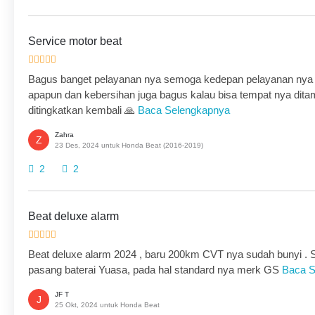
Service motor beat
Bagus banget pelayanan nya semoga kedepan pelayanan nya ma
apapun dan kebersihan juga bagus kalau bisa tempat nya di
ditingkatkan kembali 🙏
Baca Selengkapnya
Zahra
Z
23 Des, 2024 untuk Honda Beat (2016-2019)
2
2
Beat deluxe alarm
Beat deluxe alarm 2024 , baru 200km CVT nya sudah bunyi . Satu
pasang baterai Yuasa, pada hal standard nya merk GS
Baca S
JF T
J
25 Okt, 2024 untuk Honda Beat