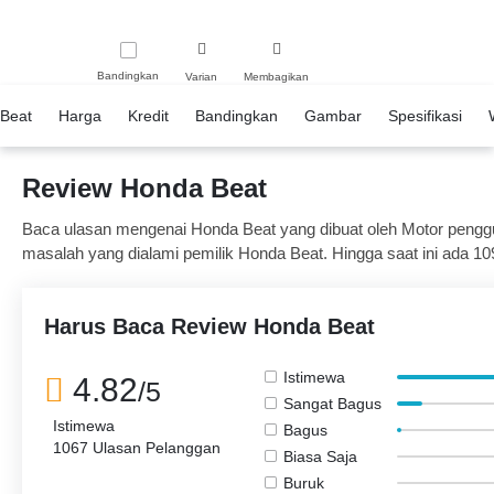
Bandingkan
Varian
Membagikan
Beat
Harga
Kredit
Bandingkan
Gambar
Spesifikasi
Review Honda Beat
Baca ulasan mengenai Honda Beat yang dibuat oleh Motor pengguna
masalah yang dialami pemilik Honda Beat. Hingga saat ini ada 109
dari 1043 pemilik merasa puas 6 mengatakan sebaliknya dan 18 o
Harus Baca Review Honda Beat
Istimewa
4.82
/5
Sangat Bagus
Istimewa
Bagus
1067 Ulasan Pelanggan
Biasa Saja
Buruk