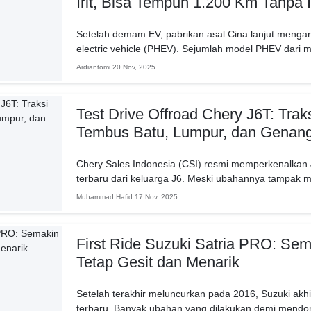
Irit, Bisa Tempuh 1.200 Km Tanpa I
Setelah demam EV, pabrikan asal Cina lanjut mengara
electric vehicle (PHEV). Sejumlah model PHEV dari m
Ardiantomi
20 Nov, 2025
Test Drive Offroad Chery J6T: Trak
Tembus Batu, Lumpur, dan Genan
Chery Sales Indonesia (CSI) resmi memperkenalkan 
terbaru dari keluarga J6. Meski ubahannya tampak m
terasa nyata...
Muhammad Hafid
17 Nov, 2025
First Ride Suzuki Satria PRO: Se
Tetap Gesit dan Menarik
Setelah terakhir meluncurkan pada 2016, Suzuki akhir
terbaru. Banyak ubahan yang dilakukan demi mendong