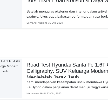
Torsi Instan, dan Konsumsi Daya Su
Setelah mengulas eksterior dan interior dalam artikel t
saatnya fokus pada bahasan performa dan rasa berk
Setyo Adi Nugroho
30 Okt, 2025
Road Test Hyundai Santa Fe 1.6T
Calligraphy: SUV Keluarga Modern
Menjelajah Jarak Jauh
Kami mendapatkan kesempatan untuk membawa Hyun
Fe Hybrid dalam perjalanan darat menuju Yogyakarta
melintasi...
Muhammad Hafid
23 Okt, 2025