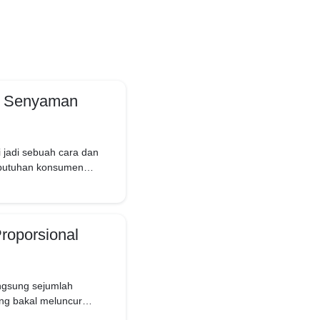
e: Senyaman
 jadi sebuah cara dan
ebutuhan konsumen
roporsional
ngsung sejumlah
ng bakal meluncur