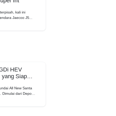
per Irit
erpisah, kali ini
endara Jaecoo J5...
-GDi HEV
 yang Siap
dai All New Santa
. Dimulai dari Depok,