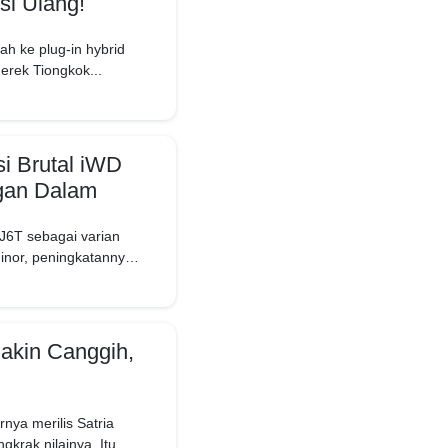
si Ulang!
h ke plug-in hybrid
erek Tiongkok...
si Brutal iWD
gan Dalam
J6T sebagai varian
inor, peningkatannya
makin Canggih,
nya merilis Satria
krak nilainya. Itu