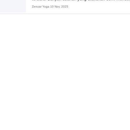
yang kemudian...
Zenuar Yoga
10 Nov, 2025