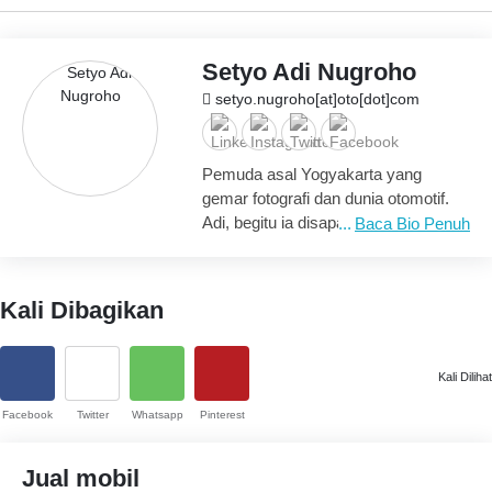
Setyo Adi Nugroho
setyo.nugroho[at]oto[dot]com
Pemuda asal Yogyakarta yang
gemar fotografi dan dunia otomotif.
Adi, begitu ia disapa, sudah cukup
Baca Bio Penuh
lama berkecimpung di jurnalisme.
Khususnya otomotif. Salah satu poin
paling menarik dari dirinya, sang
Kali Dibagikan
bapak mengoleksi motor Honda
Supra. Berlanjut sampai dirinya yang
tetap setia menggunakan moped
Kali Dilihat
atau motor bebek Honda Supra di
tengah terpaan gelombang skutik.
Facebook
Twitter
Whatsapp
Pinterest
Jual mobil