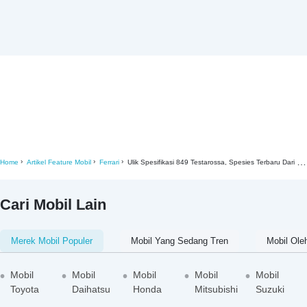
Home
Artikel Feature Mobil
Ferrari
Ulik Spesifikasi 849 Testarossa, Spesies Terbaru Dari Ferrari
Cari Mobil Lain
Merek Mobil Populer
Mobil Yang Sedang Tren
Mobil Ole
Mobil
Mobil
Mobil
Mobil
Mobil
Toyota
Daihatsu
Honda
Mitsubishi
Suzuki