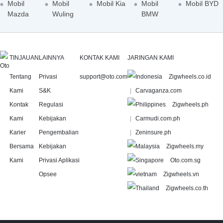
Mobil
Mobil
Mobil Kia
Mobil
Mobil BYD
Mazda
Wuling
BMW
TINJAUAN
LAINNYA
KONTAK KAMI
JARINGAN KAMI
Tentang
Privasi
support@oto.com
Zigwheels.co.id
Kami
S&K
Carvaganza.com
Kontak
Regulasi
Zigwheels.ph
Kami
Kebijakan
Carmudi.com.ph
Karier
Pengembalian
Zeninsure.ph
Bersama
Kebijakan
Zigwheels.my
Kami
Privasi Aplikasi
Oto.com.sg
Opsee
Zigwheels.vn
Zigwheels.co.th