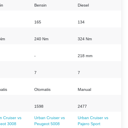
in
Bensin
Diesel
165
134
 Nm
240 Nm
324 Nm
-
218 mm
7
7
atis
Otomatis
Manual
1598
2477
n Cruiser vs
Urban Cruiser vs
Urban Cruiser vs
eot 3008
Peugeot 5008
Pajero Sport