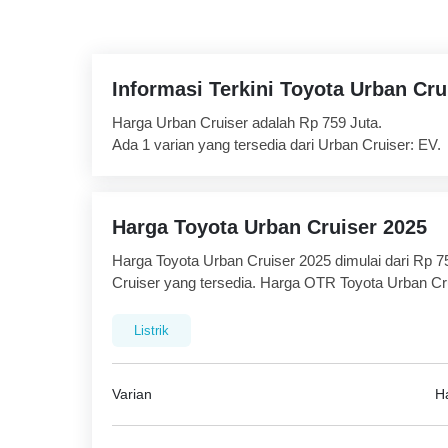
Informasi Terkini Toyota Urban Cru
Harga Urban Cruiser adalah Rp 759 Juta.
Ada 1 varian yang tersedia dari Urban Cruiser: EV.
The feature list of Urban Cruiser includes Central 
Engine Immobilizer in terms of security.
Harga Toyota Urban Cruiser 2025
Fitur pendukung Kenyamanan & Kemudahan termasuk
Pemanas, Power Outlet, Engine Start Stop Button, 
Harga Toyota Urban Cruiser 2025 dimulai dari Rp 75
Cup Holder - belakang, Keyless Entry, Adaptive C
Cruiser yang tersedia. Harga OTR Toyota Urban Cru
Lampu baca, Vanity Mirror, Lampu Bagasi dan Wire
daftar harga Urban Cruiser 2025 di bawah untuk me
Listrik
Fitur Hiburan & komunikasi termasuk Apple Carpla
AM/FM, Speaker depan, Speaker belakang, Lingkar
Fitur eksterior termasuk Spion Lipat Elektrik, Kaca
Varian
H
Wiper Kaca Belakang, Defogger Kaca Belakang, Adj
Fitur keamanan Model mencakup Anti Lock Braking S