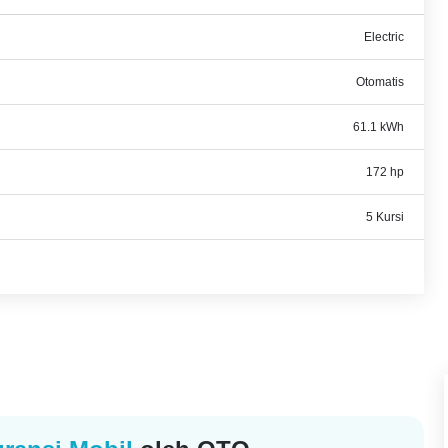
Electric
Otomatis
61.1 kWh
172 hp
5 Kursi