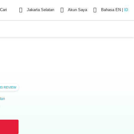
Cari
Jakarta Selatan
Akun Saya
Bahasa
EN
|
ID
IS REVIEW
tan
6