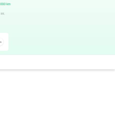
60000 km
ini.
n
Twitter
Whatsapp
Pinterest