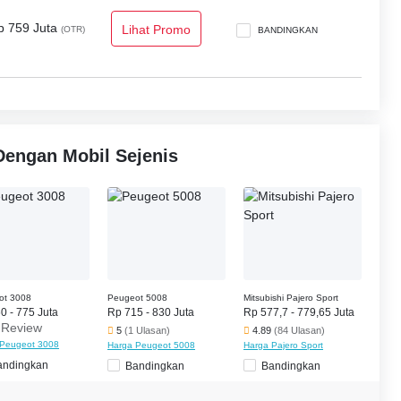
 Terbuka, Crash Sensor, Kantong Udara Pengemudi, Airbag
ng Depan, Knee Airbags, Pengingat Pemakaian Sabuk
p 759 Juta
Lihat Promo
(OTR)
BANDINGKAN
aman Depan dengan Penyesuai ketingg, Child Safety
pat, Sensor Parkir, Rear Parking Sensors, Kamera Belakang,
ping, Engine Check Warning, Electric Parking Brake, Blind
r Cross Traffic Alert dan Speed Sensing Door Locks.
Dengan Mobil Sejenis
ot 3008
Peugeot 5008
Mitsubishi Pajero Sport
0 - 775 Juta
Rp 715 - 830 Juta
Rp 577,7 - 779,65 Juta
s Review
5
(1 Ulasan)
4.89
(84 Ulasan)
 Peugeot 3008
Harga Peugeot 5008
Harga Pajero Sport
andingkan
Bandingkan
Bandingkan