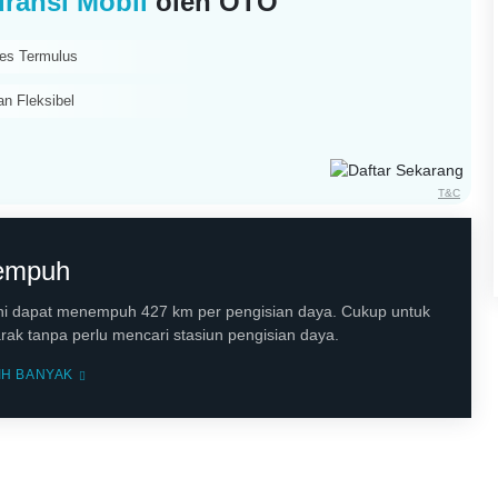
ransi Mobil
oleh OTO
es Termulus
an Fleksibel
T&C
Tempuh
ini dapat menempuh 427 km per pengisian daya. Cukup untuk
ak tanpa perlu mencari stasiun pengisian daya.
IH BANYAK