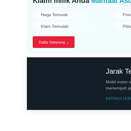
Klaim milik Anda
Manfaat Asu
Harga Termurah
Pros
Klaim Termudah
Pilih
Daftar Sekarang
Jarak 
Mobil motor 
menempuh jar
KETAHUI LEB