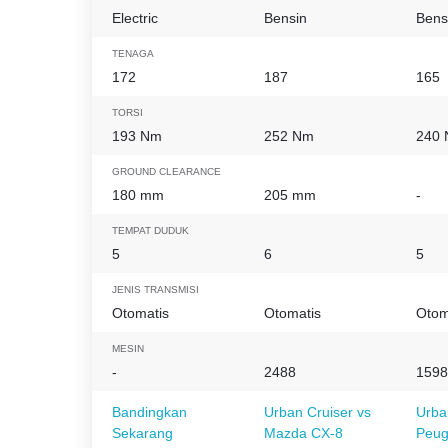
Electric
Bensin
Bens
TENAGA
172
187
165
TORSI
193 Nm
252 Nm
240
GROUND CLEARANCE
180 mm
205 mm
-
TEMPAT DUDUK
5
6
5
JENIS TRANSMISI
Otomatis
Otomatis
Otom
MESIN
-
2488
1598
Bandingkan
Urban Cruiser vs
Urba
Sekarang
Mazda CX-8
Peug