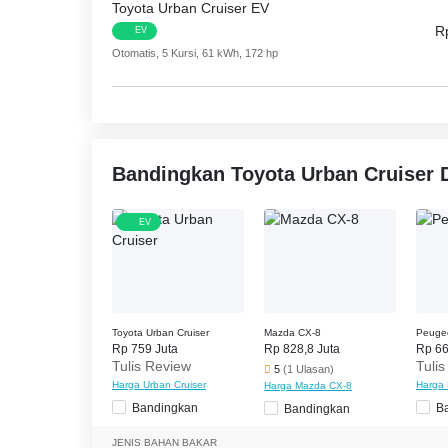
Vehicle Stability Control System, Pengingat Pintu
Toyota Urban Cruiser EV
Penumpang Depan, Curtain Airbags, Airbag Sampi
R
EV
Pengaman, Sabuk Pengaman Belakang, Sabuk Peng
Otomatis, 5 Kursi, 61 kWh, 172 hp
Locks, ISOFIX Child Seat Mounts, Spion Tengah Li
Pelindung Benturan Depan, Pelindung Benturan Sam
Spot monitor, Lane Departure Warning System, Rea
Bandingkan Toyota Urban Cruiser 
EV
Toyota Urban Cruiser
Mazda CX-8
Peuge
Rp 759 Juta
Rp 828,8 Juta
Rp 66
Tulis Review
Tuli
5
(1 Ulasan)
Harga Urban Cruiser
Harga
Harga Mazda CX-8
Bandingkan
B
Bandingkan
JENIS BAHAN BAKAR