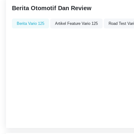
Berita Otomotif Dan Review
Berita Vario 125
Artikel Feature Vario 125
Road Test Var