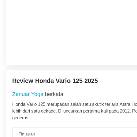
Review Honda Vario 125 2025
Zenuar Yoga
berkata
Honda Vario 125 merupakan salah satu skutik terlaris Astra 
lebih dari satu dekade. Diluncurkan pertama kali pada 2012. 
generasi.
Pertama kali lahir, dibekali mesin 110 cc dan punya desain atra
punya tampilan berbeda dibanding para kompetitor. Ia sudah 
Tinjauan