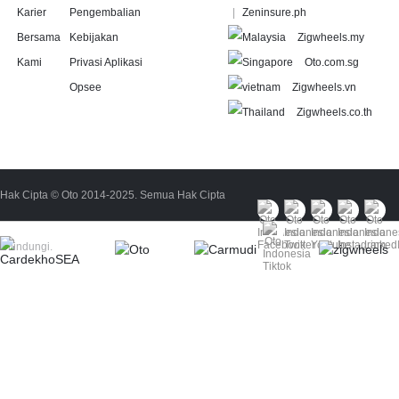
Karier
Pengembalian
Zeninsure.ph
Bersama
Kebijakan
Zigwheels.my
Kami
Privasi Aplikasi
Oto.com.sg
Opsee
Zigwheels.vn
Zigwheels.co.th
Hak Cipta © Oto 2014-2025. Semua Hak Cipta
Dilindungi.