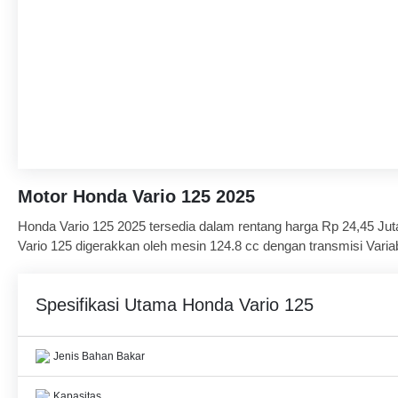
Motor Honda Vario 125 2025
Honda Vario 125 2025 tersedia dalam rentang harga Rp 24,45 Juta 
Vario 125 digerakkan oleh mesin 124.8 cc dengan transmisi Variab
769 mm dengan bobot 112 kg . Rem depan menggunakan Disc , se
pengguna telah memberikan penilaian untuk Vario 125 berdasarka
Spesifikasi Utama Honda Vario 125
kinerja mesin. Pesaing terdekat Honda Vario 125 adalah Beat, Sco
Jenis Bahan Bakar
Kapasitas