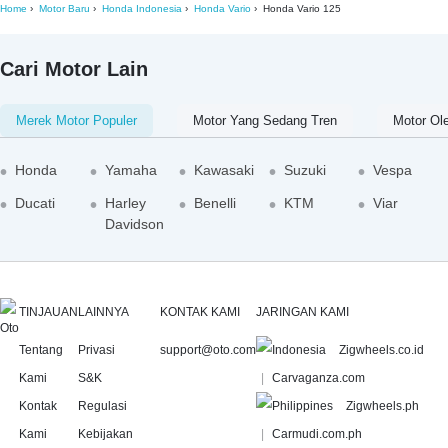
Home
Motor Baru
Honda Indonesia
Honda Vario
Honda Vario 125
Cari Motor Lain
Merek Motor Populer
Motor Yang Sedang Tren
Motor Ol
Honda
Yamaha
Kawasaki
Suzuki
Vespa
Ducati
Harley
Benelli
KTM
Viar
Davidson
TINJAUAN
LAINNYA
KONTAK KAMI
JARINGAN KAMI
Tentang
Privasi
support@oto.com
Zigwheels.co.id
Kami
S&K
Carvaganza.com
Kontak
Regulasi
Zigwheels.ph
Kami
Kebijakan
Carmudi.com.ph