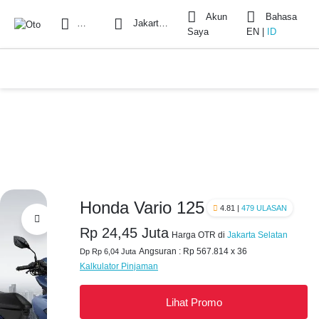
Akun
Bahasa
Cari
Jakarta Selatan
Saya
EN
|
ID
Honda Vario 125
4.81 |
479 ULASAN
Rp 24,45 Juta
Harga OTR di
Jakarta Selatan
Angsuran : Rp 567.814 x 36
Dp Rp 6,04 Juta
Kalkulator Pinjaman
Lihat Promo