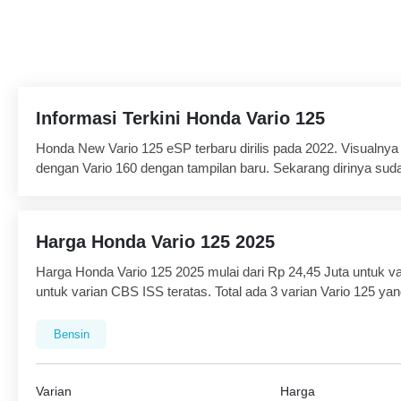
Informasi Terkini Honda Vario 125
Honda New Vario 125 eSP terbaru dirilis pada 2022. Visualnya 
dengan Vario 160 dengan tampilan baru. Sekarang dirinya su
tipe CBS-ISS). Tampangnya agresif dengan tampilan V shape.
Bentuk peleknya pakai palang lima dengan penyangga double. L
yang dipercaya lebih cepat mereduksi panas. Selain itu, skutik
Harga Honda Vario 125 2025
lebar. Depan 90/80-14 dan belakang 100/80-14.
Buat urusan jantung mekanis mengandalkan mesin 124,8 cc e
Harga Honda Vario 125 2025 mulai dari Rp 24,45 Juta untuk v
sistem suplai bahan bakar PGM-FI (Programmed Fuel Injection
untuk varian CBS ISS teratas. Total ada 3 varian Vario 125 yan
ia bisa menghasilkan tenaga maksimal sebesar 11,1 hp di 8.
bawah untuk melihat harga OTR dan promo yang tersedia.
kitiran 5.000 rpm.
Bensin
Pabrikan mengklaim kalau New Honda 125 tergolong skutik ter
km/liter dengan metode ECE R40. Catatan itu didapat bila fitur 
Fitur canggihnya ada Smart Key System yang terintegrasi den
Varian
Harga