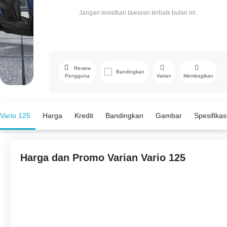
Jangan lewatkan tawaran terbaik bulan ini.
Review
Bandingkan
Pengguna
Varian
Membagikan
Facebook
Twitte
Vario 125
Harga
Kredit
Bandingkan
Gambar
Spesifikas
Harga dan Promo Varian Vario 125