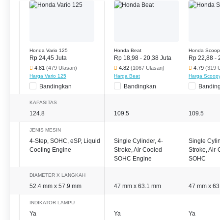
Honda Vario 125
Honda Beat
Honda Scoop
Rp 24,45 Juta
Rp 18,98 - 20,38 Juta
Rp 22,88 - 
4.81
(479 Ulasan)
4.82
(1067 Ulasan)
4.79
(319 
Harga Vario 125
Harga Beat
Harga Scoop
Bandingkan
Bandingkan
Bandin
KAPASITAS
124.8
109.5
109.5
JENIS MESIN
4-Step, SOHC, eSP, Liquid
Single Cylinder, 4-
Single Cylin
Cooling Engine
Stroke, Air Cooled
Stroke, Air
SOHC Engine
SOHC
DIAMETER X LANGKAH
52.4 mm x 57.9 mm
47 mm x 63.1 mm
47 mm x 63
INDIKATOR LAMPU
Ya
Ya
Ya